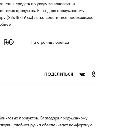
ранения средств по уходу за волосами и
инговых продуктов. Благодаря продуманному
ру (28х18х19 см) легко вместит все необходимое:
ни, кондиционеры, маски, спреи и другие
обнее
тва для укладки. Удобная ручка обеспечивает
ортную переноску.
На страницу бренда
ПОДЕЛИТЬСЯ
йлинговых продуктов. Благодаря продуманному
укладки. Удобная ручка обеспечивает комфортную