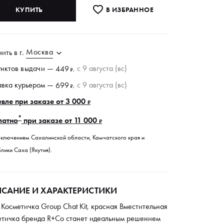
КУПИТЬ
В ИЗБРАННОE
Москва
чить в
г.
унктов
выдачи
—
, c 9 августа (вс)
449
₽
авка курьером —
, c 9 августа (вс)
699
₽
вле при заказе от 3 000
₽
*
латно
при заказе от 11 000
₽
сключением Сахалинской области, Камчатского края и
лики Саха (Якутия).
САНИЕ И ХАРАКТЕРИСТИКИ
Косметичка Group Chat Kit, красная Вместительная
етичка бренда R+Co станет идеальным решением