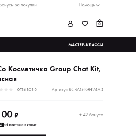
Бонусы за покупки
Помощь
0
МАСТЕР-КЛАССЫ
o Косметичка Group Chat Kit,
асная
Артикул
RCBAGLGH24A3
ОТЗЫВОВ
0
100
₽
+ 42 бонуса
4 платежа в сплит
5₽
×