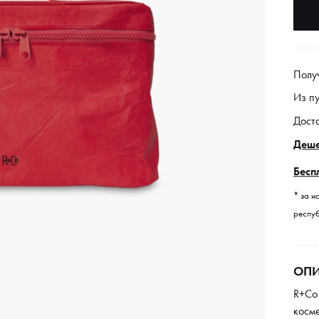
Полу
Из п
Дост
Деше
Бесп
* за и
респуб
ОПИ
R+Co 
косм