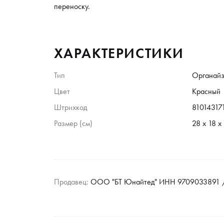
переноску.
ХАРАКТЕРИСТИКИ
Тип
Органай
Цвет
Красный
Штрихкод
81014317
Размер (см)
28 х 18 х
Продавец:
ООО "БТ Юнайтед" ИНН 9709033891 /