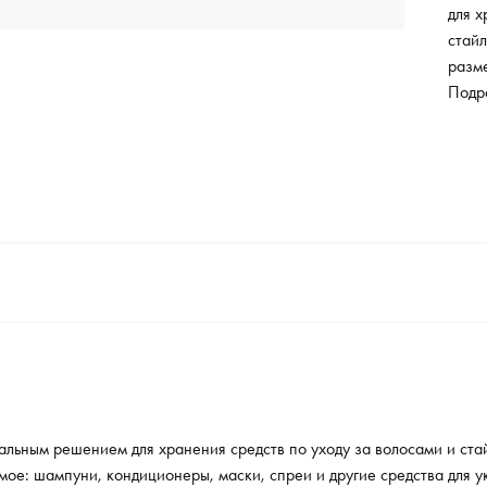
для х
стайл
разме
шампу
Подр
средс
комф
альным решением для хранения средств по уходу за волосами и ста
мое: шампуни, кондиционеры, маски, спреи и другие средства для 