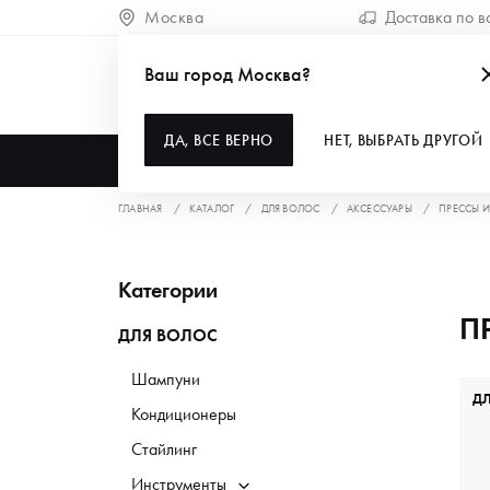
Москва
Доставка по в
Ваш город Москва?
ДА, ВСЕ ВЕРНО
НЕТ, ВЫБРАТЬ ДРУГОЙ
КАТАЛОГ
ГЛАВНАЯ
КАТАЛОГ
ДЛЯ ВОЛОС
АКСЕССУАРЫ
ПРЕССЫ 
Категории
П
ДЛЯ ВОЛОС
Шампуни
Д
Кондиционеры
Стайлинг
Инструменты