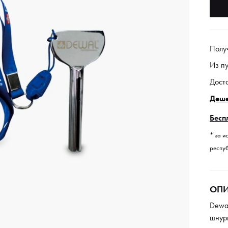
Полу
Из п
Дост
Деше
Бесп
* за и
респуб
ОПИ
Dewa
шнур