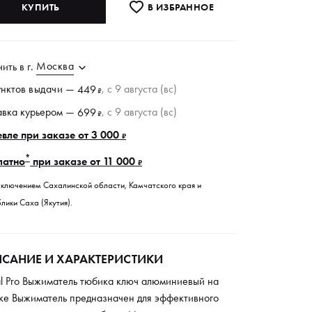
КУПИТЬ
В ИЗБРАННОE
Москва
чить в
г.
унктов
выдачи
—
, c 9 августа (вс)
449
₽
авка курьером —
, c 9 августа (вс)
699
₽
вле при заказе от 3 000
₽
*
латно
при заказе от 11 000
₽
сключением Сахалинской области, Камчатского края и
лики Саха (Якутия).
САНИЕ И ХАРАКТЕРИСТИКИ
l Pro Выжиматель тюбика ключ алюминиевый на
ке Выжиматель предназначен для эффективного