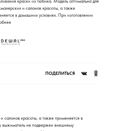
ливания краски из тюбика. Модель оптимальна для
махерских и салонов красоты, а также
еняется в домашних условиях. При изготовлении
ия используется износостойкий металл высокого
обнее
тва. Благодаря этому выжиматель не подвержен
нему воздействию, механическим повреждениям и
рмации. Для комфортной транспортировки и
ения модели есть специальный шнурок. Изделие
 оптимально для выдавливания остатков зубной
ы из тюбика. Выжиматель характеризуется
ельным сроком службы.
ПОДЕЛИТЬСЯ
и салонов красоты, а также применяется в
ому выжиматель не подвержен внешнему