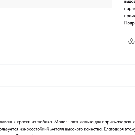
выдав
парик
прим
издел
Подр
качес
внеш
дефо
хран
также
паст
длит
ивания краски из тюбика. Модель оптимальна для парикмахерских 
ользуется износостойкий металл высокого качества. Благодаря эт