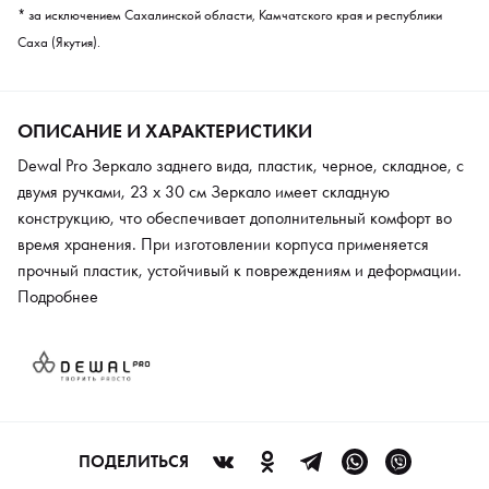
* за исключением Сахалинской области, Камчатского края и республики
Саха (Якутия).
ОПИСАНИЕ И ХАРАКТЕРИСТИКИ
Dewal Pro Зеркало заднего вида, пластик, черное, складное, с
двумя ручками, 23 х 30 см Зеркало имеет складную
конструкцию, что обеспечивает дополнительный комфорт во
время хранения. При изготовлении корпуса применяется
прочный пластик, устойчивый к повреждениям и деформации.
Модель используется в парикмахерских салонах для
Подробнее
демонстрации прически на задней части головы. Зеркало
произведено из высококачественного стекла. Материал
сохраняет эксплуатационные свойства в течение
продолжительного времени. Для комфортной транспортировки
изделие оснащено специальной ручкой. Удаление возникших
загрязнений осуществляется с помощью влажной салфетки
ПОДЕЛИТЬСЯ
или губки, смоченной в мыльной воде.