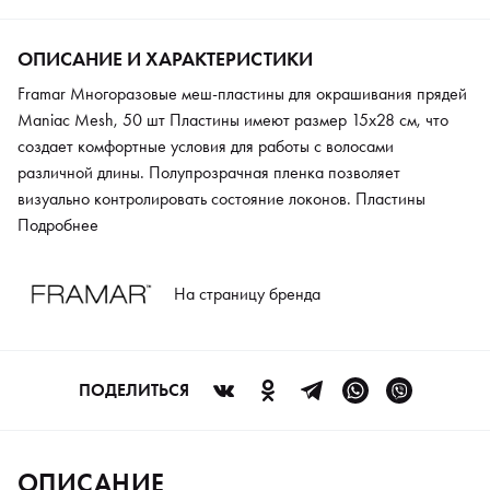
ОПИСАНИЕ И ХАРАКТЕРИСТИКИ
Framar Многоразовые меш-пластины для окрашивания прядей
Maniac Mesh, 50 шт Пластины имеют размер 15х28 см, что
создает комфортные условия для работы с волосами
различной длины. Полупрозрачная пленка позволяет
визуально контролировать состояние локонов. Пластины
фиксируются на прядях красящим составом, поэтому
Подробнее
применение зажимов не требуется. Покрытие обеспечивает
равномерное распределение тепла. Материал устойчив к
На страницу бренда
воздействию химических и дезинфицирующих веществ.
Модель очищается от состава в теплой мыльной воде.
Применение меш-пластин способствует экономии времени и
средств, а также позволяет исключить использование фольги.
ПОДЕЛИТЬСЯ
ОПИСАНИЕ