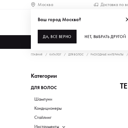
Москва
Доставка по в
Ваш город Москва?
ДА, ВСЕ ВЕРНО
НЕТ, ВЫБРАТЬ ДРУГОЙ
КАТАЛОГ
ГЛАВНАЯ
КАТАЛОГ
ДЛЯ ВОЛОС
РАСХОДНЫЕ МАТЕРИАЛЫ
Категории
Т
ДЛЯ ВОЛОС
Шампуни
Кондиционеры
Стайлинг
Инструменты