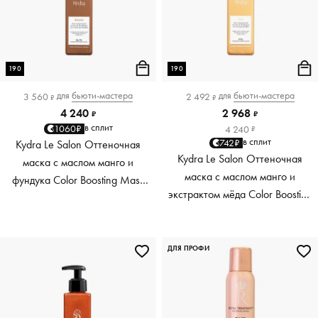
190
190
для
бьюти-мастера
для
бьюти-мастера
3 560
2 492
₽
₽
4 240
2 968
₽
₽
в сплит
1060₽
4 240
₽
в сплит
742₽
Kydra Le Salon Оттеночная
Kydra Le Salon Оттеночная
маска с маслом манго и
маска с маслом манго и
фундука Color Boosting Mask
экстрактом мёда Color Boosting
Mango Hazelnut, светло-
Mask Mango Honey, золотая
коричневая light brown, 190 мл
Golden, 190 мл
ДЛЯ ПРОФИ