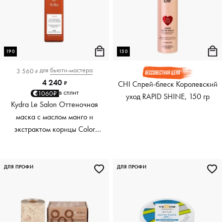
190
150
для
бьюти-мастера
3 560
₽
4 240
CHI Спрей-блеск Королевский
₽
в сплит
1060₽
уход RAPID SHINE, 150 гр
Kydra Le Salon Оттеночная
маска с маслом манго и
экстрактом корицы Color
Boosting Mask Mango
Cinnamon, медный Copper,
190 мл
ДЛЯ ПРОФИ
ДЛЯ ПРОФИ