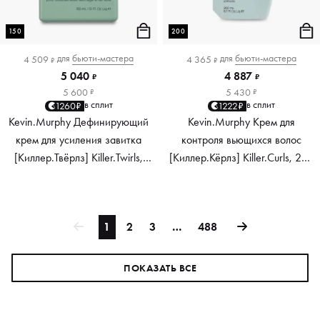
150
200
для
бьюти-мастера
для
бьюти-мастера
4 509
4 365
₽
₽
5 040
4 887
₽
₽
5 600
5 430
₽
₽
в сплит
в сплит
1260₽
1222₽
Kevin.Murphy Дефинирующий
Kevin.Murphy Крем для
крем для усиления завитка
контроля вьющихся волос
[Киллер.Твёрлз] Killer.Twirls,
[Киллер.Кёрлз] Killer.Curls, 200
150 мл
мл
1
2
3
…
488
ПОКАЗАТЬ ВСЕ