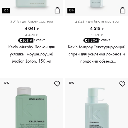
150
150
для
бьюти-мастера
для
бьюти-мастера
3 618
4 041
₽
₽
4 041
4 518
₽
₽
4 490
5 020
₽
₽
в сплит
в сплит
1011₽
1130₽
Kevin.Murphy Лосьон для
Kevin.Murphy Текстурирующий
укладки [моушн.лоушн]
спрей для усиления локонов и
Motion.Lotion, 150 мл
придания объема
[киллер.вэйвс] Killer.Waves,
150 мл
-10%
-10%