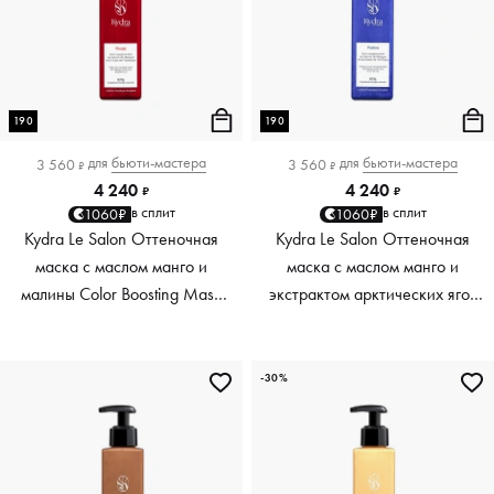
190
190
для
бьюти-мастера
для
бьюти-мастера
3 560
3 560
₽
₽
4 240
4 240
₽
₽
в сплит
в сплит
1060₽
1060₽
Kydra Le Salon Оттеночная
Kydra Le Salon Оттеночная
маска с маслом манго и
маска с маслом манго и
малины Color Boosting Mask
экстрактом арктических ягод
Mango raspberry, красный red,
Color Boosting Mask Mango
190 мл
Arctic Berries, платиновый
platinum, 190 мл
-30%