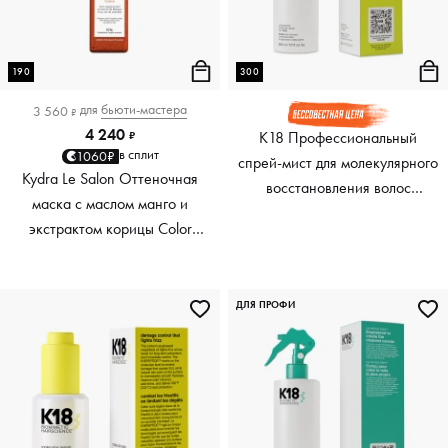
190
300
для
бьюти-мастера
3 560
₽
4 240
K18 Профессиональный
₽
в сплит
1060₽
спрей-мист для молекулярного
Kydra Le Salon Оттеночная
восстановления волос
маска с маслом манго и
Professional Molecular Repair
экстрактом корицы Color
Hair Mist, 300 мл
Boosting Mask Mango
Cinnamon, медный Copper,
190 мл
ДЛЯ ПРОФИ