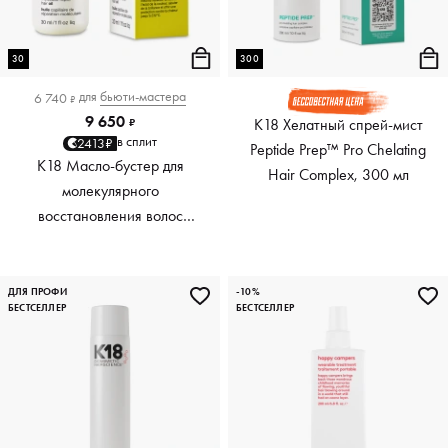
30
300
для
бьюти-мастера
6 740
₽
9 650
K18 Хелатный спрей-мист
₽
в сплит
2413₽
Peptide Prep™ Pro Chelating
K18 Масло-бустер для
Hair Complex, 300 мл
молекулярного
восстановления волос
Molecular Repair Hair Oil, 30
мл
ДЛЯ ПРОФИ
-10%
БЕСТСЕЛЛЕР
БЕСТСЕЛЛЕР