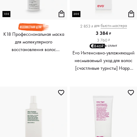
150
200
для
бьюти-мастера
2 853
₽
3 384
K18 Профессиональная маска
₽
3 760
₽
для молекулярного
в сплит
846₽
восстановления волос
Evo Интенсивно-увлажняющий
Professional Molecular Repair
несмываемый уход для волос
Hair Mask, 150 мл
[счастливые туристы] Happy
Campers Wearable Treatment,
200 мл