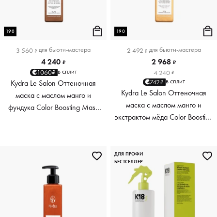
190
190
для
бьюти-мастера
для
бьюти-мастера
3 560
2 492
₽
₽
4 240
2 968
₽
₽
в сплит
1060₽
4 240
₽
в сплит
742₽
Kydra Le Salon Оттеночная
Kydra Le Salon Оттеночная
маска с маслом манго и
маска с маслом манго и
фундука Color Boosting Mask
экстрактом мёда Color Boosting
Mango Hazelnut, светло-
Mask Mango Honey, золотая
коричневая light brown, 190 мл
Golden, 190 мл
ДЛЯ ПРОФИ
БЕСТСЕЛЛЕР