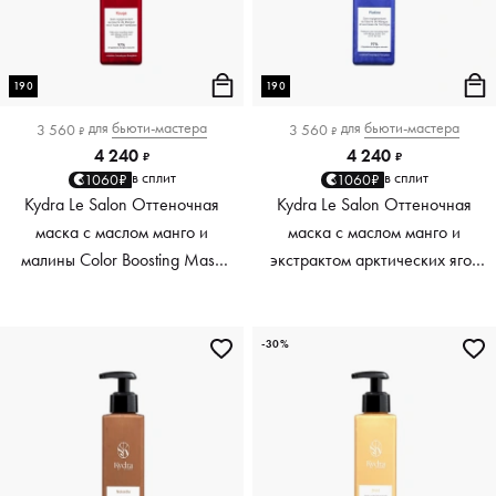
190
190
для
бьюти-мастера
для
бьюти-мастера
3 560
3 560
₽
₽
4 240
4 240
₽
₽
в сплит
в сплит
1060₽
1060₽
Kydra Le Salon Оттеночная
Kydra Le Salon Оттеночная
маска с маслом манго и
маска с маслом манго и
малины Color Boosting Mask
экстрактом арктических ягод
Mango raspberry, красный red,
Color Boosting Mask Mango
190 мл
Arctic Berries, платиновый
platinum, 190 мл
-30%