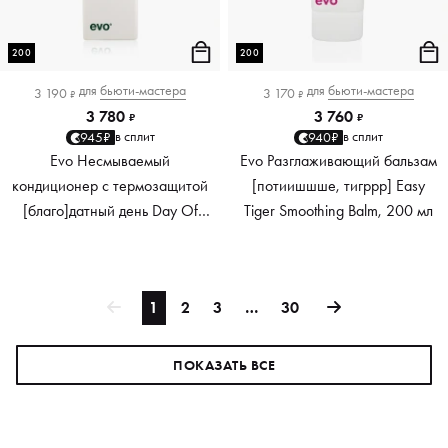
200
200
для
бьюти-мастера
для
бьюти-мастера
3 190
3 170
₽
₽
3 780
3 760
₽
₽
в сплит
в сплит
945₽
940₽
Evo Несмываемый
Evo Разглаживающий бальзам
кондиционер с термозащитой
[потиишшше, тигррр] Easy
[благо]датный день Day Of
Tiger Smoothing Balm, 200 мл
Grace Pre-Style Primer, 200 мл
1
2
3
…
30
ПОКАЗАТЬ ВСЕ