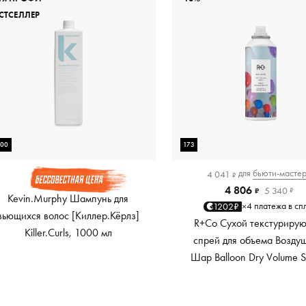
СТСЕЛЛЕР
000
173
для
бьюти-масте
4 041
₽
4 806
5 340
₽
₽
Kevin.Murphy Шампунь для
4 платежа в сп
1202₽
×
вьющихся волос [Киллер.Кёрлз]
R+Co Сухой текстуриру
Killer.Curls, 1000 мл
спрей для объема Возду
Шар Balloon Dry Volume S
173 мл