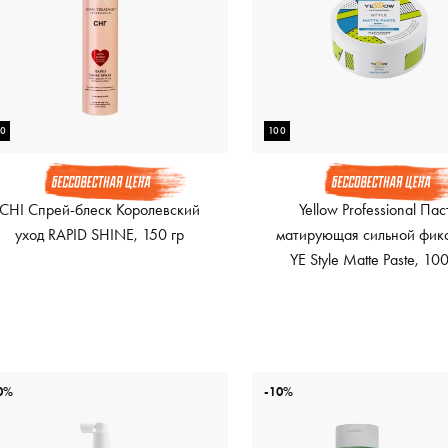
50
100
CHI Спрей-блеск Королевский
Yellow Professional Пас
уход RAPID SHINE, 150 гр
матирующая сильной фик
YE Style Matte Paste, 10
0%
-10%