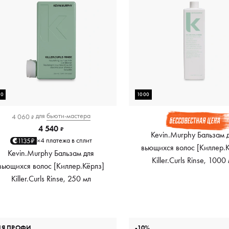
50
1000
для
бьюти-мастера
4 060
₽
4 540
₽
Kevin.Murphy Бальзам 
4 платежа в сплит
1135₽
×
вьющихся волос [Киллер.
Kevin.Murphy Бальзам для
Killer.Curls Rinse, 1000
вьющихся волос [Киллер.Кёрлз]
Killer.Curls Rinse, 250 мл
ЛЯ ПРОФИ
-10%