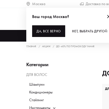
Москва
Доставка по в
Ваш город Москва?
ДА, ВСЕ ВЕРНО
НЕТ, ВЫБРАТЬ ДРУГОЙ
КАТАЛОГ
ГЛАВНАЯ
АКЦИИ
ДО -40% ПО ПРОМОКОДУ YAHAIR
Категории
Д
ДЛЯ ВОЛОС
Шампуни
Д
Кондиционеры
Стайлинг
Инструменты