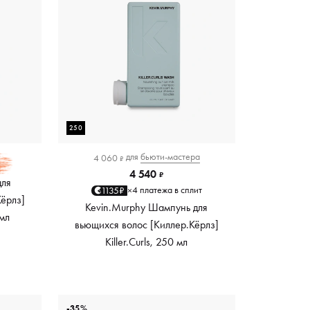
250
для
бьюти-мастера
4 060
₽
4 540
₽
для
4 платежа в сплит
1135₽
×
Кёрлз]
Kevin.Murphy Шампунь для
 мл
вьющихся волос [Киллер.Кёрлз]
Killer.Curls, 250 мл
-35%