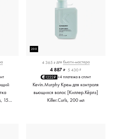
200
ра
для
бьюти-мастера
4 365
₽
4 887
5 430
₽
₽
лит
4 платежа в сплит
1222₽
×
ющий
Kevin.Murphy Крем для контроля
тка
вьющихся волос [Киллер.Кёрлз]
s, 150
Killer.Curls, 200 мл