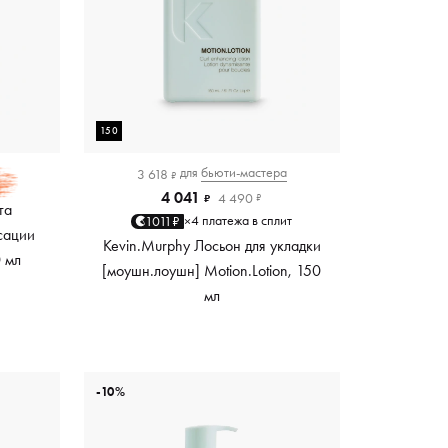
150
для
бьюти-мастера
3 618
₽
4 041
4 490
₽
₽
та
4 платежа в сплит
1011₽
×
сации
Kevin.Murphy Лосьон для укладки
0 мл
[моушн.лоушн] Motion.Lotion, 150
мл
-10%