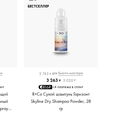
БЕСТСЕЛЛЕР
ра
для
бьюти-мастера
2 743
₽
3 263
5 020
₽
₽
лит
4 платежа в сплит
816₽
×
ющий
R+Co Сухой шампунь Горизонт
шный
Skyline Dry Shampoo Powder, 28
pray,
гр