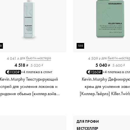
50
150
для
бьюти-мастера
для
бьюти-масте
4 041
4 509
₽
₽
4 518
5 040
5 020
5 600
₽
₽
₽
₽
4 платежа в сплит
4 платежа в сп
1130₽
1260₽
×
×
Kevin.Murphy Текстурирующий
Kevin.Murphy Дефиниру
спрей для усиления локонов и
крем для усиления зави
придания объема [киллер.вэйвс]
[Киллер.Твёрлз] Killer.Twirl
Killer.Waves, 150 мл
мл
ДЛЯ ПРОФИ
БЕСТСЕЛЛЕР