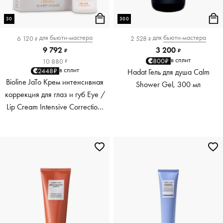
30
300
для
бьюти-мастера
для
бьюти-мастера
6 120
2 528
₽
₽
9 792
3 200
₽
₽
в сплит
800₽
10 880
₽
в сплит
2448₽
Hadat Гель для душа Calm
Bioline JaTo Крем интенсивная
Shower Gel, 300 мл
коррекция для глаз и губ Eye /
Lip Cream Intensive Correction,
30 мл