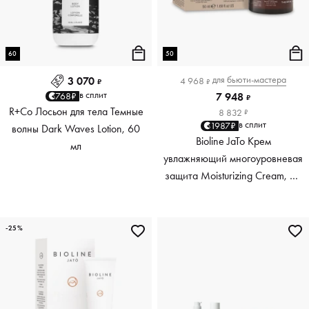
60
50
для
бьюти-мастера
3 070
4 968
₽
₽
в сплит
768₽
7 948
₽
R+Co Лосьон для тела Темные
8 832
₽
в сплит
1987₽
волны Dark Waves Lotion, 60
Bioline JaTo Крем
мл
увлажняющий многоуровневая
защита Moisturizing Cream, 50
мл
-25%