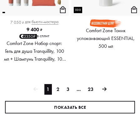
500
для
бьюти-мастера
7 050
₽
9 400
Comfort Zone Тоник
₽
в сплит
2350₽
успокаивающий ESSENTIAL,
Comfort Zone Набор спорт:
500 мл
Гель для душа Tranquillity, 100
мл + Шампунь Tranquillity, 100
мл + Крем d-age Body strategist,
100 мл
1
2
3
…
23
ПОКАЗАТЬ ВСЕ