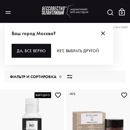
0
АКЦИИ
ВЫБИРАЙ — СКИДОЧНЫЙ РАЙ С КИБЕР-ПОНЕДЕЛЬНИКА!
ДЛЯ УХОДА ЗА КОЖЕЙ
Ваш город Москва?
ДЛЯ УХОДА ЗА КОЖЕЙ
ДА, ВСЕ ВЕРНО
НЕТ, ВЫБРАТЬ ДРУГОЙ
268 продуктов
ФИЛЬТР И СОРТИРОВКА
0
-10%
ВЫГОДНО