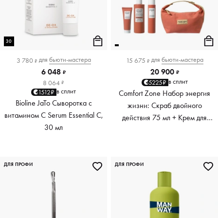
30
для
бьюти-мастера
для
бьюти-мастера
3 780
15 675
₽
₽
6 048
20 900
₽
₽
в сплит
5225₽
8 064
₽
в сплит
1512₽
Comfort Zone Набор энергия
Bioline JaTo Сыворотка с
жизни: Скраб двойного
витамином С Serum Essential C,
действия 75 мл + Крем для
30 мл
тела коллаген+ 250 мл +
Масло укрепляющее 100 мл
ДЛЯ ПРОФИ
ДЛЯ ПРОФИ