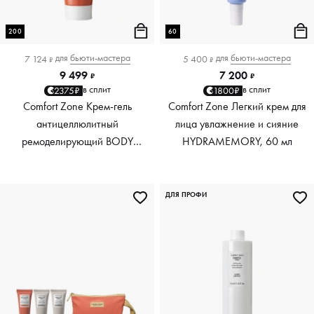
200
60
для
бьюти-мастера
для
бьюти-мастера
7 124
5 400
₽
₽
9 499
7 200
₽
₽
в сплит
в сплит
2375₽
1800₽
Comfort Zone Крем-гель
Comfort Zone Легкий крем для
антицеллюлитный
лица увлажнение и сияние
ремоделирующий BODY
HYDRAMEMORY, 60 мл
STRATEGIST, 200 мл
ДЛЯ ПРОФИ