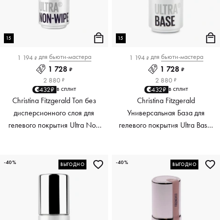
15
15
для
бьюти-мастера
для
бьюти-мастера
1 194
1 194
₽
₽
1 728
1 728
₽
₽
2 880
2 880
₽
₽
в сплит
в сплит
432₽
432₽
Christina Fitzgerald Топ без
Christina Fitzgerald
дисперсионного слоя для
Универсальная База для
гелевого покрытия Ultra Non
гелевого покрытия Ultra Base,
Wipe Top, 15 мл
15 мл
-40%
-40%
ВЫГОДНО
ВЫГОДНО