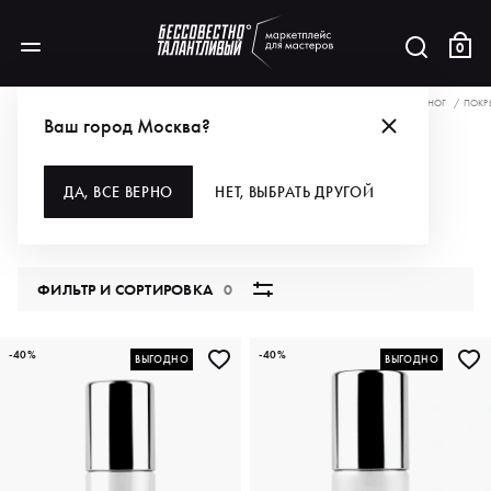
0
АКЦИИ
ВЫБИРАЙ — СКИДОЧНЫЙ РАЙ С КИБЕР-ПОНЕДЕЛЬНИКА!
ДЛЯ РУК И НОГ
ПОКР
Ваш город Москва?
ПОКРЫТИЯ
ДА, ВСЕ ВЕРНО
НЕТ, ВЫБРАТЬ ДРУГОЙ
88 продуктов
ФИЛЬТР И СОРТИРОВКА
0
-40%
-40%
ВЫГОДНО
ВЫГОДНО