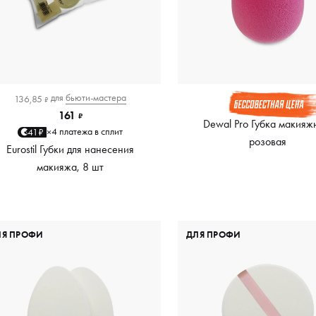
для
бьюти-мастера
136,85
₽
161
₽
Dewal Pro Губка макияж
4 платежа в сплит
41₽
×
розовая
Eurostil Губки для нанесения
макияжа, 8 шт
ЛЯ ПРОФИ
ДЛЯ ПРОФИ