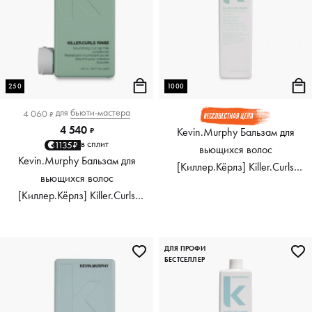
250
1000
для
бьюти-мастера
4 060
₽
4 540
Kevin.Murphy Бальзам для
₽
в сплит
1135₽
вьющихся волос
Kevin.Murphy Бальзам для
[Киллер.Кёрлз] Killer.Curls
вьющихся волос
Rinse, 1000 мл
[Киллер.Кёрлз] Killer.Curls
Rinse, 250 мл
ДЛЯ ПРОФИ
БЕСТСЕЛЛЕР