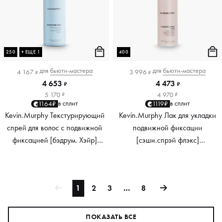
250
+ ЕЩЕ 1
400
для
бьюти-мастера
для
бьюти-мастера
4 167
3 996
₽
₽
4 653
4 473
₽
₽
5 170
4 970
₽
₽
в сплит
в сплит
1164₽
1119₽
Kevin.Murphy Текстурирующий
Kevin.Murphy Лак для укладки
спрей для волос с подвижной
подвижной фиксации
фиксацией [бэдрум. Хэйр]
[сэшн.cпрэй флэкс]
Bedroom.Hair, 250 мл
Session.Spray Flex, 400 мл
1
2
3
…
8
ПОКАЗАТЬ ВСЕ