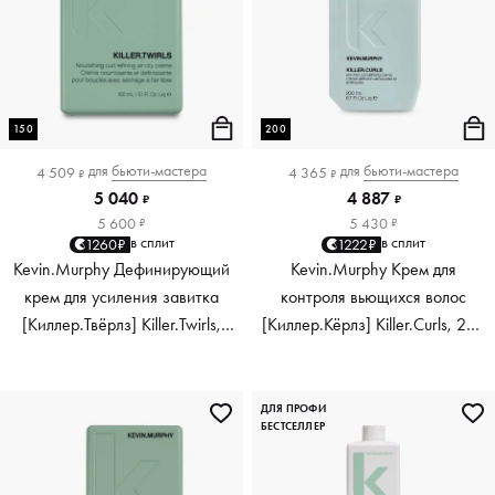
150
200
для
бьюти-мастера
для
бьюти-мастера
4 509
4 365
₽
₽
5 040
4 887
₽
₽
5 600
5 430
₽
₽
в сплит
в сплит
1260₽
1222₽
Kevin.Murphy Дефинирующий
Kevin.Murphy Крем для
крем для усиления завитка
контроля вьющихся волос
[Киллер.Твёрлз] Killer.Twirls,
[Киллер.Кёрлз] Killer.Curls, 200
150 мл
мл
ДЛЯ ПРОФИ
БЕСТСЕЛЛЕР