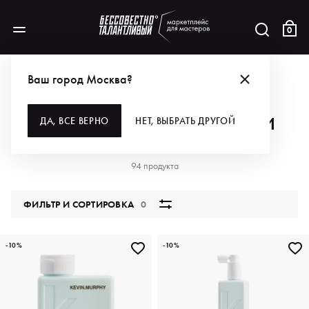
0
АКЦИИ
ПОКУПАЙ KILLER CURLS И ПЛАТИ МЕНЬШЕ ЗА KEVIN.MURPHY!
Ваш город Москва?
ПОКУПАЙ KILLER CURLS И ПЛАТИ
ДА, ВСЕ ВЕРНО
НЕТ, ВЫБРАТЬ ДРУГОЙ
МЕНЬШЕ ЗА KEVIN.MURPHY!
94 продукта
ФИЛЬТР И СОРТИРОВКА
0
-10%
-10%