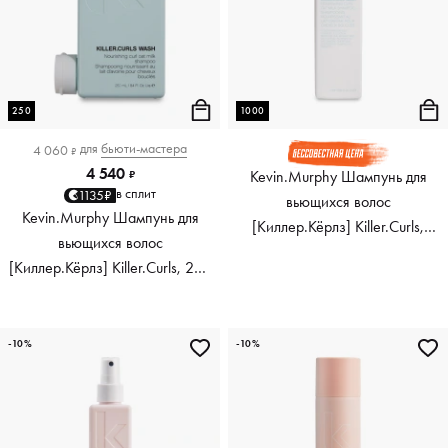
250
1000
для
бьюти-мастера
4 060
₽
4 540
Kevin.Murphy Шампунь для
₽
в сплит
1135₽
вьющихся волос
Kevin.Murphy Шампунь для
[Киллер.Кёрлз] Killer.Curls,
вьющихся волос
1000 мл
[Киллер.Кёрлз] Killer.Curls, 250
мл
-10%
-10%