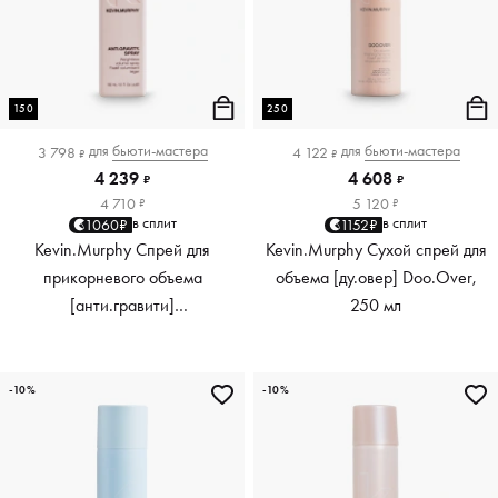
150
250
для
бьюти-мастера
для
бьюти-мастера
3 798
4 122
₽
₽
4 239
4 608
₽
₽
4 710
5 120
₽
₽
в сплит
в сплит
1060₽
1152₽
Kevin.Murphy Спрей для
Kevin.Murphy Сухой спрей для
прикорневого объема
объема [ду.овер] Doo.Over,
[анти.гравити]
250 мл
Anti.Gravity.Spray, 150 мл
-10%
-10%