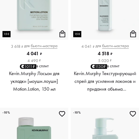
150
150
для
бьюти-мастера
для
бьюти-мастера
3 618
4 041
₽
₽
4 041
4 518
₽
₽
4 490
5 020
₽
₽
в сплит
в сплит
1011₽
1130₽
Kevin.Murphy Лосьон для
Kevin.Murphy Текстурирующий
укладки [моушн.лоушн]
спрей для усиления локонов и
Motion.Lotion, 150 мл
придания объема
[киллер.вэйвс] Killer.Waves,
150 мл
-10%
-10%