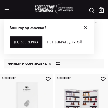
0
АКЦИИ
РАЗБИРАЙ ВСЁ ДЛЯ ОКРАШИВАНИЯ ПО СУПЕР-ЦЕНЕ!
КАРТЫ ОТТЕНКОВ
Ваш город Москва?
КАРТЫ ОТТЕНКОВ
ДА, ВСЕ ВЕРНО
НЕТ, ВЫБРАТЬ ДРУГОЙ
3 продукта
ФИЛЬТР И СОРТИРОВКА
0
ДЛЯ ПРОФИ
ДЛЯ ПРОФИ