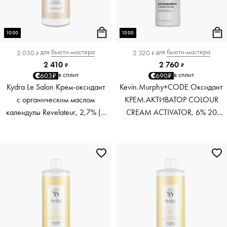
1000
1000
для
бьюти-мастера
для
бьюти-мастера
2 030
2 320
₽
₽
2 410
2 760
₽
₽
в сплит
в сплит
603₽
690₽
Kydra Le Salon Крем-оксидант
Kevin.Murphy+CODE Оксидант
с органическим маслом
КРЕМ.АКТИВАТОР COLOUR
календулы Revelateur, 2,7% (9
CREAM ACTIVATOR, 6% 20
Volume), 1000 мл
VOL, 1000 мл