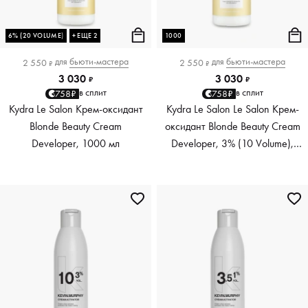
6% (20 VOLUME)
+ ЕЩЕ 2
1000
для
бьюти-мастера
для
бьюти-мастера
2 550
2 550
₽
₽
3 030
3 030
₽
₽
в сплит
в сплит
758₽
758₽
Kydra Le Salon Крем-оксидант
Kydra Le Salon Le Salon Крем-
Blonde Beauty Cream
оксидант Blonde Beauty Cream
Developer, 1000 мл
Developer, 3% (10 Volume),
1000 мл