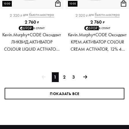
1000
1000
для
бьюти-мастера
для
бьюти-мастера
2 320
2 320
₽
₽
2 760
2 760
₽
₽
в сплит
в сплит
690₽
690₽
Kevin.Murphy+CODE Оксидант
Kevin.Murphy+CODE Оксидант
ЛИКВИД.АКТИВАТОР
КРЕМ.АКТИВАТОР COLOUR
COLOUR LIQUID ACTIVATOR,
CREAM ACTIVATOR, 12% 40
1% 3.5 VOL, 1000 мл
VOL, 1000 мл
1
2
3
ПОКАЗАТЬ ВСЕ