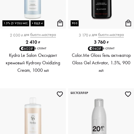
1.5% (5 VOLUME)
+ ЕЩЕ 4
900
для
бьюти-мастера
для
бьюти-мастера
2 030
3 170
₽
₽
2 410
3 760
₽
₽
в сплит
в сплит
603₽
940₽
Kydra Le Salon Оксидант
Color.Me Gloss Гель активатор
кремовый Kydroxy Oxidizing
Gloss Gel Activator, 1.5%, 900
Cream, 1000 мл
мл
БЕСТСЕЛЛЕР