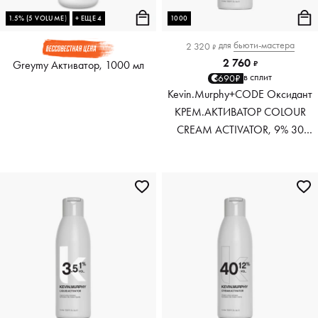
1.5% (5 VOLUME)
+ ЕЩЕ 4
1000
для
бьюти-мастера
2 320
₽
2 760
Greymy Активатор, 1000 мл
₽
в сплит
690₽
Kevin.Murphy+CODE Оксидант
КРЕМ.АКТИВАТОР COLOUR
CREAM ACTIVATOR, 9% 30
VOL, 1000 мл