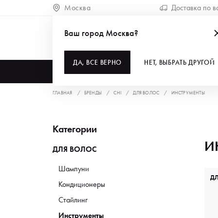
Москва
Доставка по в
Ваш город Москва?
ДА, ВСЕ ВЕРНО
НЕТ, ВЫБРАТЬ ДРУГОЙ
КАТАЛОГ
ГЛАВНАЯ
БРЕНДЫ
CHI
ДЛЯ ВОЛОС
ИНСТРУМЕНТЫ
Категории
И
ДЛЯ ВОЛОС
Шампуни
Д
Кондиционеры
Стайлинг
Инструменты