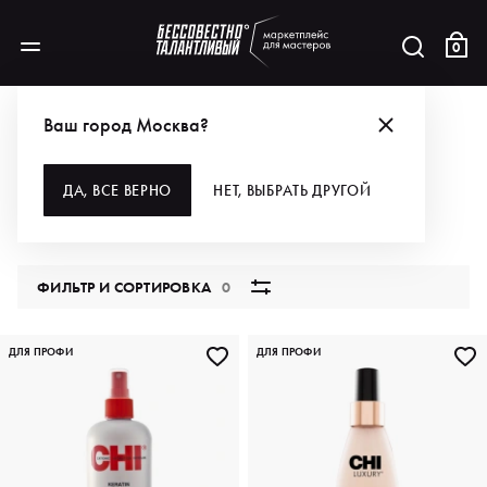
0
БРЕНДЫ
CHI
ДЛЯ ВОЛОС
КОНДИЦИОНЕРЫ
Ваш город Москва?
КОНДИЦИОНЕРЫ
ДА, ВСЕ ВЕРНО
НЕТ, ВЫБРАТЬ ДРУГОЙ
36 продуктов
ФИЛЬТР И СОРТИРОВКА
0
ДЛЯ ПРОФИ
ДЛЯ ПРОФИ