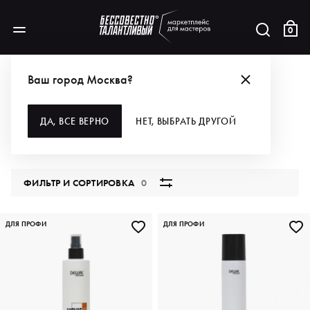
0
БРЕНДЫ
DEWAL COSMETICS
ДЛЯ ВОЛОС
СТАЙЛИНГ
Ваш город Москва?
СТАЙЛИНГ
ДА, ВСЕ ВЕРНО
НЕТ, ВЫБРАТЬ ДРУГОЙ
6 продуктов
ФИЛЬТР И СОРТИРОВКА
0
ДЛЯ ПРОФИ
ДЛЯ ПРОФИ