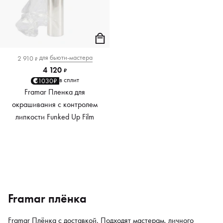
для
бьюти-мастера
2 910
₽
4 120
₽
в сплит
1030₽
Framar Пленка для
окрашивания с контролем
липкости Funked Up Film
Framar плёнка
Framar Плёнка с доставкой. Подходят мастерам, личного