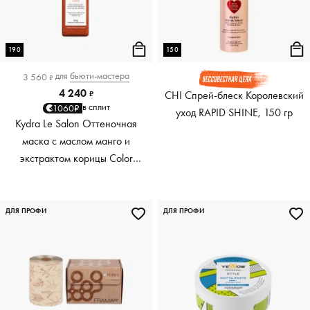
190
150
для
бьюти-мастера
3 560
₽
4 240
CHI Спрей-блеск Королевский
₽
в сплит
1060₽
уход RAPID SHINE, 150 гр
Kydra Le Salon Оттеночная
маска с маслом манго и
экстрактом корицы Color
Boosting Mask Mango
Cinnamon, медный Copper,
190 мл
ДЛЯ ПРОФИ
ДЛЯ ПРОФИ