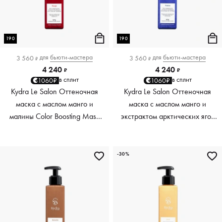
190
190
для
бьюти-мастера
для
бьюти-мастера
3 560
3 560
₽
₽
4 240
4 240
₽
₽
в сплит
в сплит
1060₽
1060₽
Kydra Le Salon Оттеночная
Kydra Le Salon Оттеночная
маска с маслом манго и
маска с маслом манго и
малины Color Boosting Mask
экстрактом арктических ягод
Mango raspberry, красный red,
Color Boosting Mask Mango
190 мл
Arctic Berries, платиновый
platinum, 190 мл
-30%