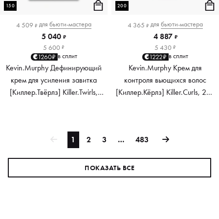
150
200
для
бьюти-мастера
для
бьюти-мастера
4 509
4 365
₽
₽
5 040
4 887
₽
₽
5 600
5 430
₽
₽
в сплит
в сплит
1260₽
1222₽
Kevin.Murphy Дефинирующий
Kevin.Murphy Крем для
крем для усиления завитка
контроля вьющихся волос
[Киллер.Твёрлз] Killer.Twirls,
[Киллер.Кёрлз] Killer.Curls, 200
150 мл
мл
1
2
3
…
483
ПОКАЗАТЬ ВСЕ