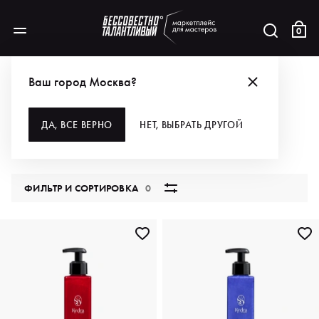
0
КАТАЛОГ
Ваш город Москва?
ВСЕ КАТЕГОРИИ
ДА, ВСЕ ВЕРНО
НЕТ, ВЫБРАТЬ ДРУГОЙ
5791 продукт
ФИЛЬТР И СОРТИРОВКА
0