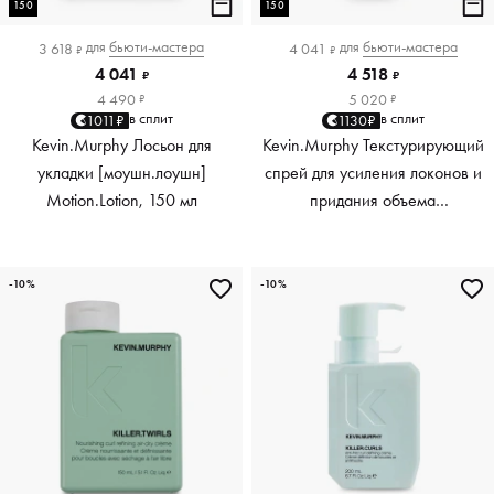
150
150
для
бьюти-мастера
для
бьюти-мастера
3 618
4 041
₽
₽
4 041
4 518
₽
₽
4 490
5 020
₽
₽
в сплит
в сплит
1011₽
1130₽
Kevin.Murphy Лосьон для
Kevin.Murphy Текстурирующий
укладки [моушн.лоушн]
спрей для усиления локонов и
Motion.Lotion, 150 мл
придания объема
[киллер.вэйвс] Killer.Waves,
150 мл
-10%
-10%