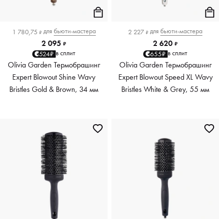
для
бьюти-мастера
для
бьюти-мастера
1 780,75
2 227
₽
₽
2 095
2 620
₽
₽
в сплит
в сплит
524₽
655₽
Olivia Garden Термобрашинг
Оlivia Garden Термобрашинг
Expert Blowout Shine Wavy
Expert Blowout Speed XL Wavy
Bristles Gold & Brown, 34 мм
Bristles White & Grey, 55 мм