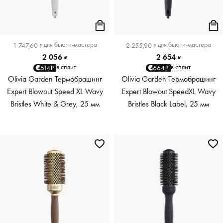
для
бьюти-мастера
для
бьюти-мастера
1 747,60
2 255,90
₽
₽
2 056
2 654
₽
₽
в сплит
в сплит
514₽
664₽
Оlivia Garden Термобрашинг
Olivia Garden Термобрашинг
Expert Blowout Speed XL Wavy
Expert Blowout SpeedXL Wavy
Bristles White & Grey, 25 мм
Bristles Black Label, 25 мм