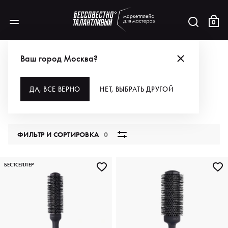
0
БРЕНДЫ
OLIVIA GARDEN
ДЛЯ ВОЛОС
Ваш город Москва?
ДЛЯ ВОЛОС
ДА, ВСЕ ВЕРНО
НЕТ, ВЫБРАТЬ ДРУГОЙ
60 продуктов
ФИЛЬТР И СОРТИРОВКА
0
БЕСТСЕЛЛЕР