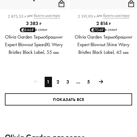
для
бьюти-мастера
для
бьюти-мастера
2 875,55
2 391,90
₽
₽
3 383
2 814
₽
₽
в сплит
в сплит
846₽
704₽
Olivia Garden Термобрашинг
Olivia Garden Термобрашинг
Expert Blowout SpeedXL Wavy
Expert Blowout Shine Wavy
Bristles Black Label, 55 мм
Bristles Black Label, 45 мм
1
2
3
…
5
ПОКАЗАТЬ ВСЕ