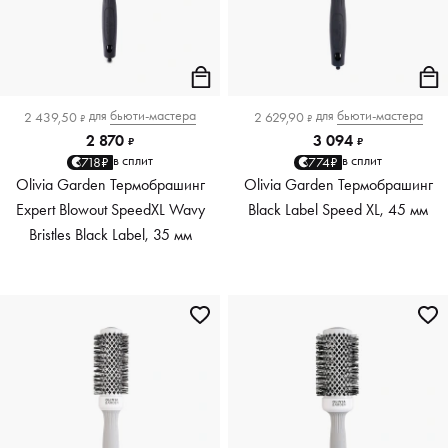
для
бьюти-мастера
для
бьюти-мастера
2 439,50
2 629,90
₽
₽
2 870
3 094
₽
₽
в сплит
в сплит
718₽
774₽
Olivia Garden Термобрашинг
Olivia Garden Термобрашинг
Expert Blowout SpeedXL Wavy
Black Label Speed XL, 45 мм
Bristles Black Label, 35 мм