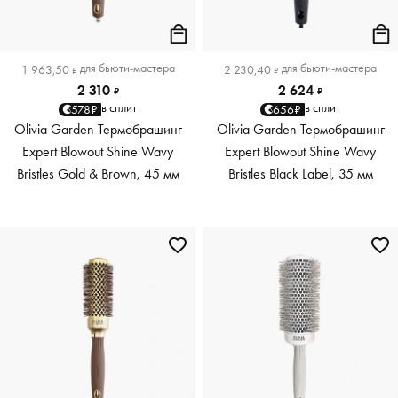
для
бьюти-мастера
для
бьюти-мастера
1 963,50
2 230,40
₽
₽
2 310
2 624
₽
₽
в сплит
в сплит
578₽
656₽
Olivia Garden Термобрашинг
Olivia Garden Термобрашинг
Expert Blowout Shine Wavy
Expert Blowout Shine Wavy
Bristles Gold & Brown, 45 мм
Bristles Black Label, 35 мм