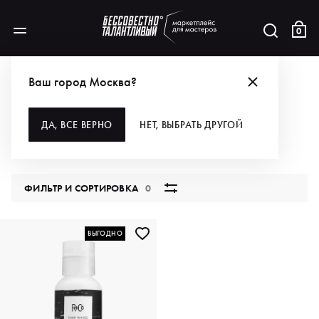
0
БРЕНДЫ
R+CO
ДЛЯ УХОДА ЗА КОЖЕЙ
Ваш город Москва?
ДЛЯ УХОДА ЗА КОЖЕЙ
ДА, ВСЕ ВЕРНО
НЕТ, ВЫБРАТЬ ДРУГОЙ
1 продукт
ФИЛЬТР И СОРТИРОВКА
0
ВЫГОДНО