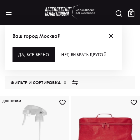
0
БРЕНДЫ
R+CO
ДЛЯ ВОЛОС
АКСЕССУАРЫ
Ваш город Москва?
АКСЕССУАРЫ
ДА, ВСЕ ВЕРНО
НЕТ, ВЫБРАТЬ ДРУГОЙ
2 продукта
ФИЛЬТР И СОРТИРОВКА
0
ДЛЯ ПРОФИ