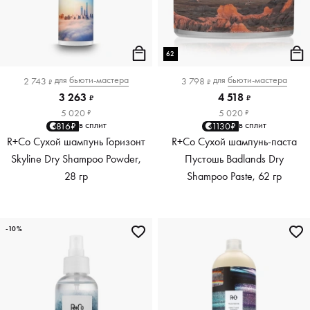
62
для
бьюти-мастера
для
бьюти-мастера
2 743
3 798
₽
₽
3 263
4 518
₽
₽
5 020
5 020
₽
₽
в сплит
в сплит
816₽
1130₽
R+Co Сухой шампунь Горизонт
R+Co Сухой шампунь-паста
Skyline Dry Shampoo Powder,
Пустошь Badlands Dry
28 гр
Shampoo Paste, 62 гр
-10%