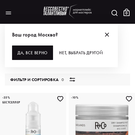
0
БРЕНДЫ
R+CO
ДЛЯ ВОЛОС
ШАМПУНИ
Ваш город Москва?
ШАМПУНИ
ДА, ВСЕ ВЕРНО
НЕТ, ВЫБРАТЬ ДРУГОЙ
17 продуктов
ФИЛЬТР И СОРТИРОВКА
0
-35%
-10%
БЕСТСЕЛЛЕР