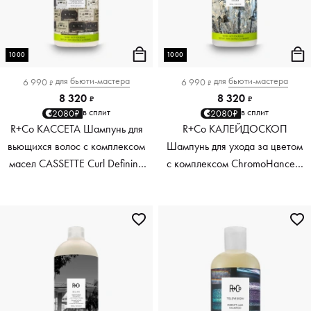
1000
1000
для
бьюти-мастера
для
бьюти-мастера
6 990
6 990
₽
₽
8 320
8 320
₽
₽
в сплит
в сплит
2080₽
2080₽
R+Co КАССЕТА Шампунь для
R+Co КАЛЕЙДОСКОП
вьющихся волос с комплексом
Шампунь для ухода за цветом
масел CASSETTE Curl Defining
с комплексом ChromoHance™
Shampoo + superseed oil
GEMSTONE Color Shampoo,
complex, 1000 мл
1000 мл