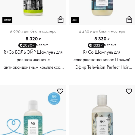
1000
251
для
бьюти-мастера
для
бьюти-мастера
6 990
4 480
₽
₽
8 320
5 330
₽
₽
в сплит
в сплит
2080₽
1333₽
R+Co БЭЛЬ ЭЙР Шампунь для
R+Co Шампунь для
разглаживания с
совершенства волос Прямой
антиоксидантным комплексом
Эфир Television Perfect Hair
BEL AIR Smoothing Shampoo +
Shampoo, 251 мл
Anti-Oxidant Complex, 1000 мл