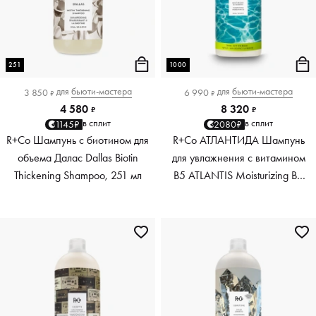
251
1000
для
бьюти-мастера
для
бьюти-мастера
3 850
6 990
₽
₽
4 580
8 320
₽
₽
в сплит
в сплит
1145₽
2080₽
R+Co Шампунь с биотином для
R+Co АТЛАНТИДА Шампунь
объема Далас Dallas Biotin
для увлажнения с витамином
Thickening Shampoo, 251 мл
В5 ATLANTIS Moisturizing B5
Shampoo, 1000 мл