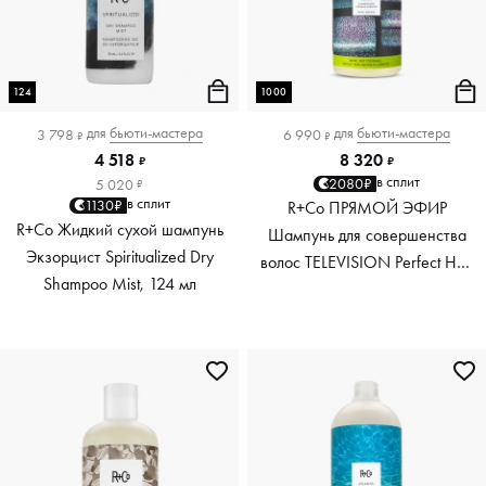
124
1000
для
бьюти-мастера
для
бьюти-мастера
3 798
6 990
₽
₽
4 518
8 320
₽
₽
в сплит
2080₽
5 020
₽
в сплит
1130₽
R+Co ПРЯМОЙ ЭФИР
R+Co Жидкий сухой шампунь
Шампунь для совершенства
Экзорцист Spiritualized Dry
волос TELEVISION Perfect Hair
Shampoo Mist, 124 мл
Shampoo, 1000 мл