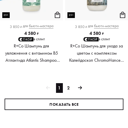
251
251
для
бьюти-мастера
для
бьюти-мастера
3 850
3 850
₽
₽
4 580
4 580
₽
₽
в сплит
в сплит
1145₽
1145₽
R+Co Шампунь для
R+Co Шампунь для ухода за
увлажнения с витамином В5
цветом с комплексом
Атлантида Atlantis Shampoo,
Калейдоскоп ChromoHance™
251 мл
Gemstone Color Shampoo, 251
мл
1
2
ПОКАЗАТЬ ВСЕ