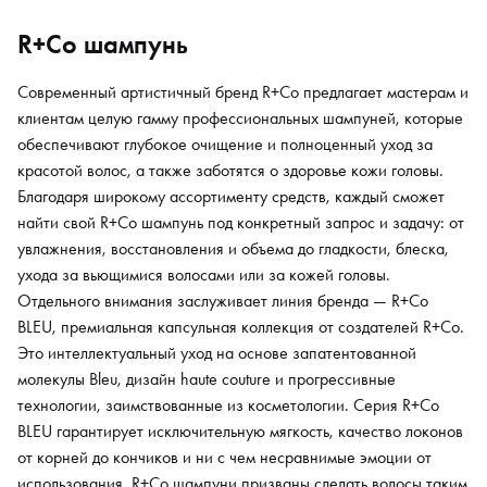
R+Co шампунь
Современный артистичный бренд R+Co предлагает мастерам и
клиентам целую гамму профессиональных шампуней, которые
обеспечивают глубокое очищение и полноценный уход за
красотой волос, а также заботятся о здоровье кожи головы.
Благодаря широкому ассортименту средств, каждый сможет
найти свой R+Co шампунь под конкретный запрос и задачу: от
увлажнения, восстановления и объема до гладкости, блеска,
ухода за вьющимися волосами или за кожей головы.
Отдельного внимания заслуживает линия бренда — R+Co
BLEU, премиальная капсульная коллекция от создателей R+Co.
Это интеллектуальный уход на основе запатентованной
молекулы Bleu, дизайн haute couture и прогрессивные
технологии, заимствованные из косметологии. Серия R+Co
BLEU гарантирует исключительную мягкость, качество локонов
от корней до кончиков и ни с чем несравнимые эмоции от
использования. R+Co шампуни призваны сделать волосы таким