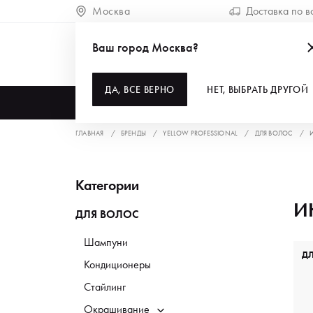
Москва
Доставка по в
Ваш город Москва?
ДА, ВСЕ ВЕРНО
НЕТ, ВЫБРАТЬ ДРУГОЙ
КАТАЛОГ
ГЛАВНАЯ
БРЕНДЫ
YELLOW PROFESSIONAL
ДЛЯ ВОЛОС
Категории
И
ДЛЯ ВОЛОС
Шампуни
Д
Кондиционеры
Стайлинг
Окрашивание