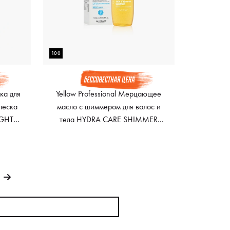
100
тка для
Yellow Professional Мерцающее
леска
масло с шиммером для волос и
IGHT
тела HYDRA CARE SHIMMER
3 мл
HAIR & BODY OIL, 100 мл