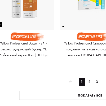
00
Yellow Professional Защитный и
Yellow Professional Сыворо
реконструирующий бустер YE
придания интенсивного б
Professional Repair Bond, 100 мл
волосам HYDRA CARE L
BLUE GLOW SERUM, 6x1
1
2
3
ПОКАЗАТЬ ВСЕ