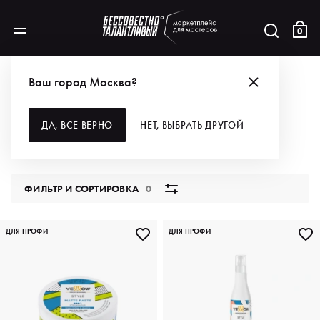
0
БРЕНДЫ
YELLOW PROFESSIONAL
ДЛЯ ВОЛОС
СТАЙЛИНГ
Ваш город Москва?
СТАЙЛИНГ
ДА, ВСЕ ВЕРНО
НЕТ, ВЫБРАТЬ ДРУГОЙ
11 продуктов
ФИЛЬТР И СОРТИРОВКА
0
ДЛЯ ПРОФИ
ДЛЯ ПРОФИ