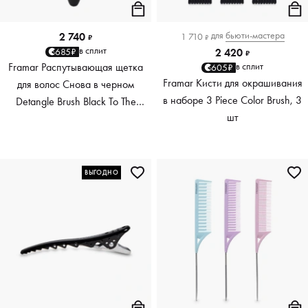
для
бьюти-мастера
2 740
1 710
₽
₽
в сплит
685₽
2 420
₽
Framar Распутывающая щетка
в сплит
605₽
Framar Кисти для окрашивания
для волос Снова в черном
в наборе 3 Piece Color Brush, 3
Detangle Brush Black To The
шт
Future
ВЫГОДНО