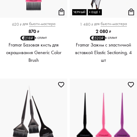
ЧЕРНЫЙ
+ ЕЩЕ 1
для
бьюти-мастера
для
бьюти-мастера
620
1 480
₽
₽
870
2 080
₽
₽
в сплит
в сплит
218₽
520₽
Framar Базовая кисть для
Framar Зажим с эластичной
окрашивания Generic Color
вставкой Elastic Sectioning, 4
Brush
шт