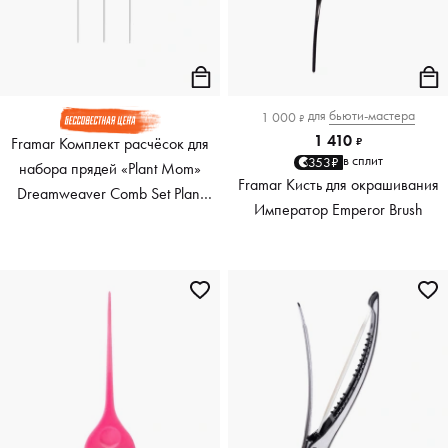
для
бьюти-мастера
1 000
₽
1 410
Framar Комплект расчёсок для
₽
в сплит
353₽
набора прядей «Plant Mom»
Framar Кисть для окрашивания
Dreamweaver Comb Set Plant
Император Emperor Brush
Mom, 3 шт