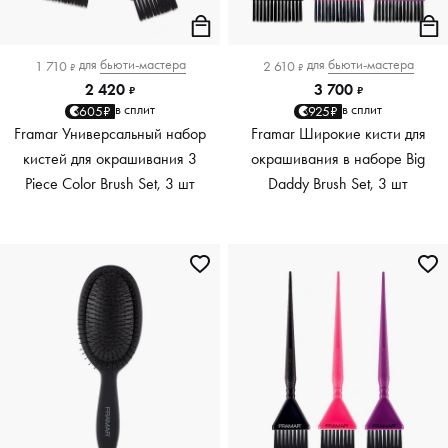
для
бьюти-мастера
для
бьюти-мастера
1 710
2 610
₽
₽
2 420
3 700
₽
₽
в сплит
в сплит
605₽
925₽
Framar Универсальный набор
Framar Широкие кисти для
кистей для окрашивания 3
окрашивания в наборе Big
Piece Color Brush Set, 3 шт
Daddy Brush Set, 3 шт