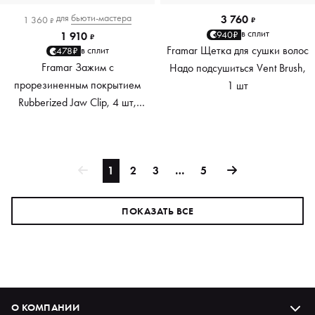
для
бьюти-мастера
3 760
1 360
₽
₽
в сплит
940₽
1 910
₽
Framar Щетка для сушки волос
в сплит
478₽
Framar Зажим с
Надо подсушиться Vent Brush,
прорезиненным покрытием
1 шт
Rubberized Jaw Clip, 4 шт,
фуксия
1
2
3
…
5
ПОКАЗАТЬ ВСЕ
О КОМПАНИИ