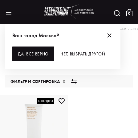
0
АКЦИИ
БЕРИ МАКСИМУМ-% НА САМЫЕ ТОПЫ! ТОЛЬКО 3 ДНЯ. ВРЯД ЛИ ЕЩЁ БУДЕТ!
ДЛЯ 
Ваш город Москва?
СРЕДСТВА ДЛЯ БРИТЬЯ
ДА, ВСЕ ВЕРНО
НЕТ, ВЫБРАТЬ ДРУГОЙ
1 продукт
ФИЛЬТР И СОРТИРОВКА
0
ВЫГОДНО