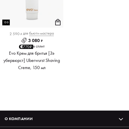
150
для
бьюти-мастера
2 590
₽
3 080
₽
в сплит
770₽
Evo Крем для бритья [Зэ
убервюрст] Uberwurst Shaving
Creme, 150 мл
О КОМПАНИИ