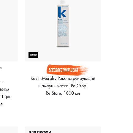
1000
ра
Kevin.Murphy Реконструирующий
ит
шампунь-маска [Ре.Стор]
льзам
Re.Store, 1000 мл
 Tiger
мл
ДЛЯ ПРОФИ