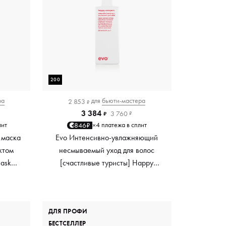
200
ра
для
бьюти-мастера
2 853
₽
3 384
3 760
₽
₽
лит
4 платежа в сплит
846₽
×
 маска
Evo Интенсивно-увлажняющий
ктом
несмываемый уход для волос
Mask
[счастливые туристы] Happy
ный
Campers Wearable Treatment, 200
мл
ДЛЯ ПРОФИ
БЕСТСЕЛЛЕР