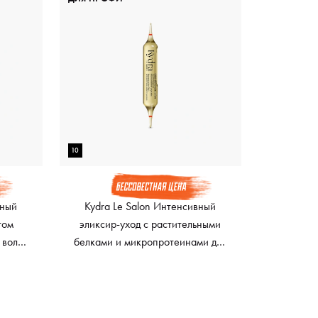
10
вный
Kydra Le Salon Интенсивный
том
эликсир-уход с растительными
 волос
белками и микропротеинами для
s with
укрепления и увлажнения волос
x 10 мл
Reconstruction Elixir, 22 x 10 мл