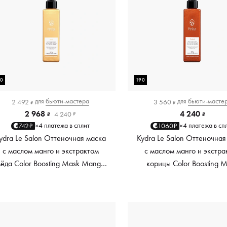
90
190
для
бьюти-мастера
для
бьюти-масте
2 492
3 560
₽
₽
2 968
4 240
4 240
₽
₽
₽
4 платежа в сплит
4 платежа в сп
742₽
1060₽
×
×
ydra Le Salon Оттеночная маска
Kydra Le Salon Оттеночная
с маслом манго и экстрактом
с маслом манго и экстра
ёда Color Boosting Mask Mango
корицы Color Boosting 
Honey, золотая Golden, 190 мл
Mango Cinnamon, мед
Copper, 190 мл