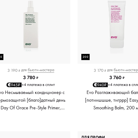
00
200
для
бьюти-мастера
для
бьюти-масте
3 190
3 170
₽
₽
3 780
3 760
₽
₽
4 платежа в сплит
4 платежа в спл
945₽
940₽
×
×
vo Несмываемый кондиционер с
Evo Разглаживающий ба
ермозащитой [благо]датный день
[потиишшше, тигррр] Easy
Day Of Grace Pre-Style Primer,
Smoothing Balm, 200 
200 мл
ДЛЯ ПРОФИ