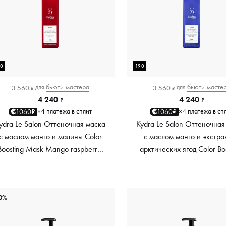
90
190
для
бьюти-мастера
для
бьюти-масте
3 560
3 560
₽
₽
4 240
4 240
₽
₽
4 платежа в сплит
4 платежа в сп
1060₽
1060₽
×
×
ydra Le Salon Оттеночная маска
Kydra Le Salon Оттеночная
с маслом манго и малины Color
с маслом манго и экстра
Boosting Mask Mango raspberry,
арктических ягод Color Bo
красный red, 190 мл
Mask Mango Arctic Berri
платиновый platinum, 19
0%