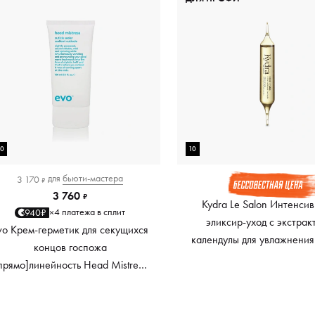
50
10
для
бьюти-мастера
3 170
₽
3 760
₽
Kydra Le Salon Интенси
4 платежа в сплит
940₽
×
эликсир-уход с экстрак
vo Крем-герметик для секущихся
календулы для увлажнения
концов госпожа
эликсир Алеса Elixir of Ale
прямо]линейность Head Mistress
Extraction of Calendula, 22 
Cuticle Sealer, 150 мл