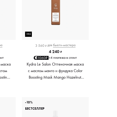
190
ра
для
бьюти-мастера
3 560
₽
4 240
₽
лит
4 платежа в сплит
1060₽
×
 маска
Kydra Le Salon Оттеночная маска
ктом
с маслом манго и фундука Color
osting
Boosting Mask Mango Hazelnut,
es,
светло-коричневая light brown,
0 мл
190 мл
-10%
БЕСТСЕЛЛЕР