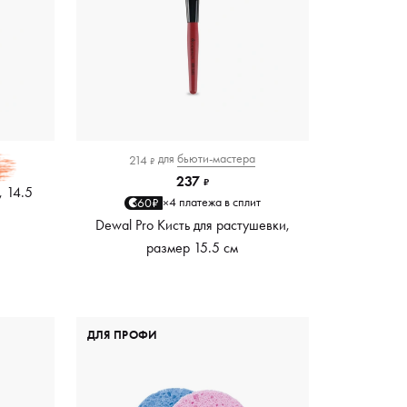
для
бьюти-мастера
214
₽
237
₽
, 14.5
4 платежа в сплит
60₽
×
Dewal Pro Кисть для растушевки,
размер 15.5 см
ДЛЯ ПРОФИ