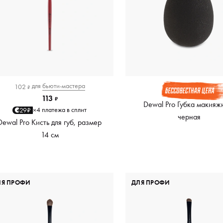
для
бьюти-мастера
102
₽
113
₽
Dewal Pro Губка макияж
4 платежа в сплит
29₽
×
черная
Dewal Pro Кисть для губ, размер
14 см
ЛЯ ПРОФИ
ДЛЯ ПРОФИ