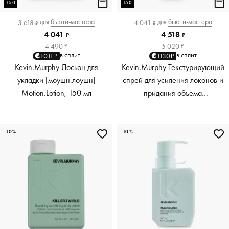
150
150
для
бьюти-мастера
для
бьюти-мастера
3 618
4 041
₽
₽
4 041
4 518
₽
₽
4 490
5 020
₽
₽
в сплит
в сплит
1011₽
1130₽
Kevin.Murphy Лосьон для
Kevin.Murphy Текстурирующий
укладки [моушн.лоушн]
спрей для усиления локонов и
Motion.Lotion, 150 мл
придания объема
[киллер.вэйвс] Killer.Waves,
150 мл
-10%
-10%