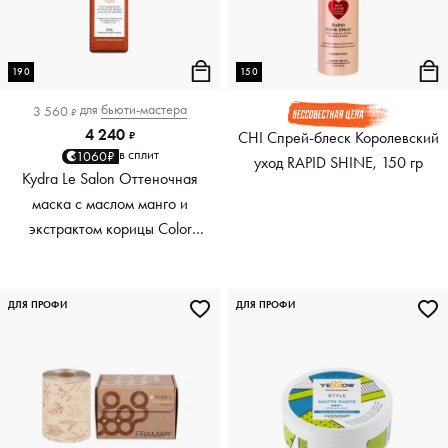
190
150
для
бьюти-мастера
3 560
₽
4 240
CHI Спрей-блеск Королевский
₽
в сплит
1060₽
уход RAPID SHINE, 150 гр
Kydra Le Salon Оттеночная
маска с маслом манго и
экстрактом корицы Color
Boosting Mask Mango
Cinnamon, медный Copper,
190 мл
ДЛЯ ПРОФИ
ДЛЯ ПРОФИ