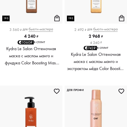
190
190
для
бьюти-мастера
для
бьюти-мастера
3 560
2 492
₽
₽
4 240
2 968
₽
₽
в сплит
1060₽
4 240
₽
в сплит
742₽
Kydra Le Salon Оттеночная
Kydra Le Salon Оттеночная
маска с маслом манго и
маска с маслом манго и
фундука Color Boosting Mask
экстрактом мёда Color Boosting
Mango Hazelnut, светло-
Mask Mango Honey, золотая
коричневая light brown, 190 мл
Golden, 190 мл
ДЛЯ ПРОФИ