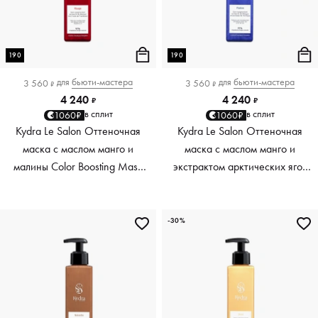
190
190
для
бьюти-мастера
для
бьюти-мастера
3 560
3 560
₽
₽
4 240
4 240
₽
₽
в сплит
в сплит
1060₽
1060₽
Kydra Le Salon Оттеночная
Kydra Le Salon Оттеночная
маска с маслом манго и
маска с маслом манго и
малины Color Boosting Mask
экстрактом арктических ягод
Mango raspberry, красный red,
Color Boosting Mask Mango
190 мл
Arctic Berries, платиновый
platinum, 190 мл
-30%