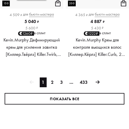
150
200
для
бьюти-мастера
для
бьюти-мастера
4 509
4 365
₽
₽
5 040
4 887
₽
₽
5 600
5 430
₽
₽
в сплит
в сплит
1260₽
1222₽
Kevin.Murphy Дефинирующий
Kevin.Murphy Крем для
крем для усиления завитка
контроля вьющихся волос
[Киллер.Твёрлз] Killer.Twirls,
[Киллер.Кёрлз] Killer.Curls, 200
150 мл
мл
1
2
3
…
433
ПОКАЗАТЬ ВСЕ