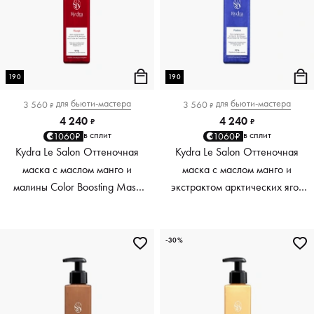
190
190
для
бьюти-мастера
для
бьюти-мастера
3 560
3 560
₽
₽
4 240
4 240
₽
₽
в сплит
в сплит
1060₽
1060₽
Kydra Le Salon Оттеночная
Kydra Le Salon Оттеночная
маска с маслом манго и
маска с маслом манго и
малины Color Boosting Mask
экстрактом арктических ягод
Mango raspberry, красный red,
Color Boosting Mask Mango
190 мл
Arctic Berries, платиновый
platinum, 190 мл
-30%