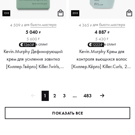
150
200
для
бьюти-мастера
для
бьюти-мастера
4 509
4 365
₽
₽
5 040
4 887
₽
₽
5 600
5 430
₽
₽
в сплит
в сплит
1260₽
1222₽
Kevin.Murphy Дефинирующий
Kevin.Murphy Крем для
крем для усиления завитка
контроля вьющихся волос
[Киллер.Твёрлз] Killer.Twirls,
[Киллер.Кёрлз] Killer.Curls, 200
150 мл
мл
1
2
3
…
483
ПОКАЗАТЬ ВСЕ