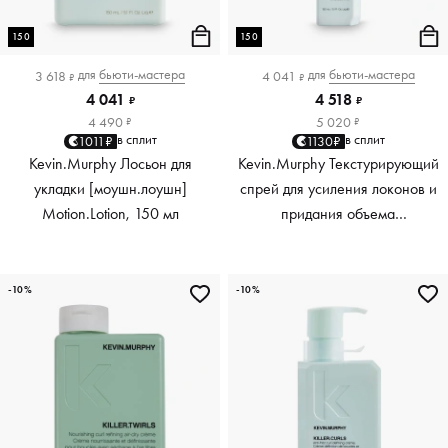
150
150
для
бьюти-мастера
для
бьюти-мастера
3 618
4 041
₽
₽
4 041
4 518
₽
₽
4 490
5 020
₽
₽
в сплит
в сплит
1011₽
1130₽
Kevin.Murphy Лосьон для
Kevin.Murphy Текстурирующий
укладки [моушн.лоушн]
спрей для усиления локонов и
Motion.Lotion, 150 мл
придания объема
[киллер.вэйвс] Killer.Waves,
150 мл
-10%
-10%