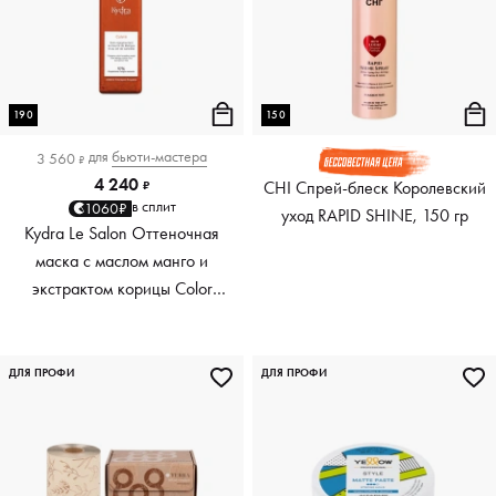
190
150
для
бьюти-мастера
3 560
₽
4 240
CHI Спрей-блеск Королевский
₽
в сплит
1060₽
уход RAPID SHINE, 150 гр
Kydra Le Salon Оттеночная
маска с маслом манго и
экстрактом корицы Color
Boosting Mask Mango
Cinnamon, медный Copper,
190 мл
ДЛЯ ПРОФИ
ДЛЯ ПРОФИ