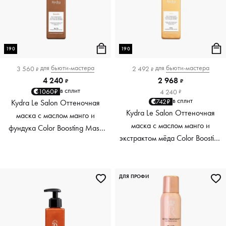
190
190
для
бьюти-мастера
для
бьюти-мастера
3 560
2 492
₽
₽
4 240
2 968
₽
₽
в сплит
1060₽
4 240
₽
в сплит
742₽
Kydra Le Salon Оттеночная
Kydra Le Salon Оттеночная
маска с маслом манго и
маска с маслом манго и
фундука Color Boosting Mask
экстрактом мёда Color Boosting
Mango Hazelnut, светло-
Mask Mango Honey, золотая
коричневая light brown, 190 мл
Golden, 190 мл
ДЛЯ ПРОФИ