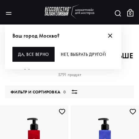
0
АКЦИИ
УГАДАЙ БУКВУ — ПОЛУЧИ БОЛЬШЕ ВЫГОДЫ!
Ваш город Москва?
УГАДАЙ БУКВУ — ПОЛУЧИ БОЛЬШЕ
ДА, ВСЕ ВЕРНО
НЕТ, ВЫБРАТЬ ДРУГОЙ
ВЫГОДЫ!
5791 продукт
ФИЛЬТР И СОРТИРОВКА
0