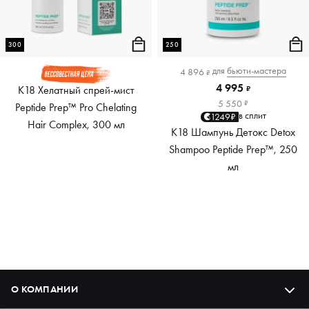
300
250
для
бьюти-мастера
4 896
₽
4 995
K18 Хелатный спрей-мист
₽
5 550
₽
Peptide Prep™ Pro Chelating
в сплит
1249₽
Hair Complex, 300 мл
K18 Шампунь Детокс Detox
Shampoo Peptide Prep™, 250
мл
О КОМПАНИИ