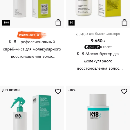
300
30
для
бьюти-мастера
6 740
₽
9 650
K18 Профессиональный
₽
в сплит
2413₽
спрей-мист для молекулярного
K18 Масло-бустер для
восстановления волос
молекулярного
Professional Molecular Repair
восстановления волос
Hair Mist, 300 мл
Molecular Repair Hair Oil, 30
мл
ДЛЯ ПРОФИ
-10%