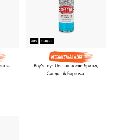
500
+ ЕЩЕ 1
ритья,
Boy's Toys Лосьон после бритья,
Сандал & Бергамот