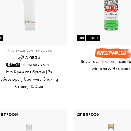
50
500
+ ЕЩЕ 1
для
бьюти-мастера
2 590
₽
3 080
₽
Boy's Toys Лосьон после б
4 платежа в сплит
770₽
×
Ментол & Эвкалипт
Evo Крем для бритья [Зэ
убервюрст] Uberwurst Shaving
Creme, 150 мл
ЛЯ ПРОФИ
ДЛЯ ПРОФИ