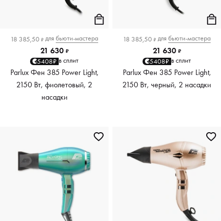
для
бьюти-мастера
для
бьюти-мастера
18 385,50
18 385,50
₽
₽
21 630
21 630
₽
₽
в сплит
в сплит
5408₽
5408₽
Parlux Фен 385 Power Light,
Parlux Фен 385 Power Light,
2150 Вт, фиолетовый, 2
2150 Вт, черный, 2 насадки
насадки