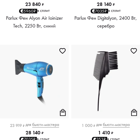
23 840
28 140
₽
₽
в сплит
в сплит
5960₽
7035₽
Parlux Фен Alyon Air Ioinizer
Parlux Фен Digitalyon, 2400 Вт,
Tech, 2250 Вт, синий
серебро
для
бьюти-мастера
для
бьюти-мастера
23 919
1 000
₽
₽
28 140
1 410
₽
₽
в сплит
в сплит
7035₽
353₽