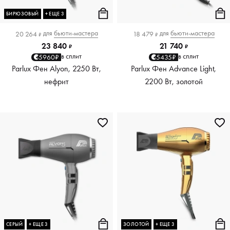
БИРЮЗОВЫЙ
+ ЕЩЕ 3
для
бьюти-мастера
для
бьюти-мастера
20 264
18 479
₽
₽
23 840
21 740
₽
₽
в сплит
в сплит
5960₽
5435₽
Parlux Фен Alyon, 2250 Вт,
Parlux Фен Advance Light,
нефрит
2200 Вт, золотой
СЕРЫЙ
+ ЕЩЕ 3
ЗОЛОТОЙ
+ ЕЩЕ 3