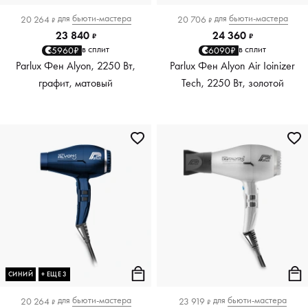
для
бьюти-мастера
для
бьюти-мастера
20 264
20 706
₽
₽
23 840
24 360
₽
₽
в сплит
в сплит
5960₽
6090₽
Parlux Фен Alyon, 2250 Вт,
Parlux Фен Alyon Air Ioinizer
графит, матовый
Tech, 2250 Вт, золотой
СИНИЙ
+ ЕЩЕ 3
для
бьюти-мастера
для
бьюти-мастера
20 264
23 919
₽
₽