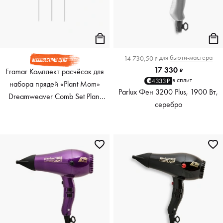
для
бьюти-мастера
14 730,50
₽
17 330
Framar Комплект расчёсок для
₽
в сплит
4333₽
набора прядей «Plant Mom»
Parlux Фен 3200 Plus, 1900 Вт,
Dreamweaver Comb Set Plant
серебро
Mom, 3 шт