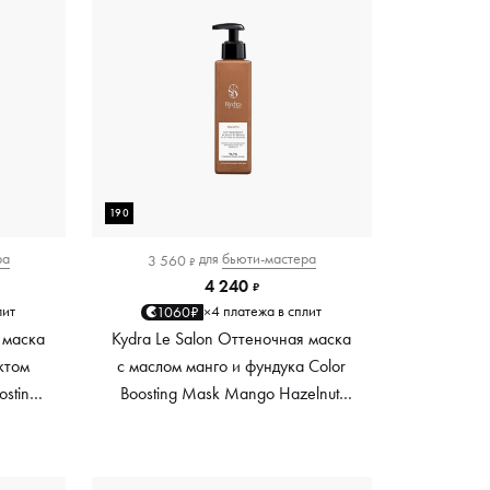
190
ра
для
бьюти-мастера
3 560
₽
4 240
₽
лит
4 платежа в сплит
1060₽
×
 маска
Kydra Le Salon Оттеночная маска
ктом
с маслом манго и фундука Color
osting
Boosting Mask Mango Hazelnut,
es,
светло-коричневая light brown,
0 мл
190 мл