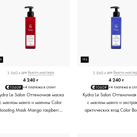
90
190
для
бьюти-мастера
для
бьюти-масте
3 560
3 560
₽
₽
4 240
4 240
₽
₽
4 платежа в сплит
4 платежа в сп
1060₽
1060₽
×
×
ydra Le Salon Оттеночная маска
Kydra Le Salon Оттеночная
с маслом манго и малины Color
с маслом манго и экстра
Boosting Mask Mango raspberry,
арктических ягод Color Bo
красный red, 190 мл
Mask Mango Arctic Berri
платиновый platinum, 19