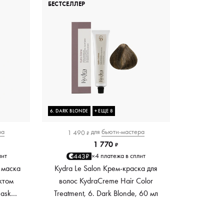
БЕСТСЕЛЛЕР
6. DARK BLONDE
+ ЕЩЕ 8
ра
для
бьюти-мастера
1 490
₽
1 770
₽
лит
4 платежа в сплит
443₽
×
 маска
Kydra Le Salon Крем-краска для
ктом
волос KydraCreme Hair Color
Mask
Treatment, 6. Dark Blonde, 60 мл
ный