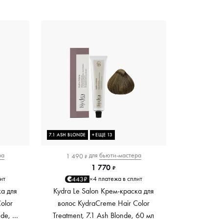
7.1 ASH BLONDE
+ ЕЩЕ 13
ра
для
бьюти-мастера
1 490
₽
1 770
₽
ит
4 платежа в сплит
443₽
×
ка для
Kydra Le Salon Крем-краска для
olor
волос KydraCreme Hair Color
nde, 60
Treatment, 7.1 Ash Blonde, 60 мл