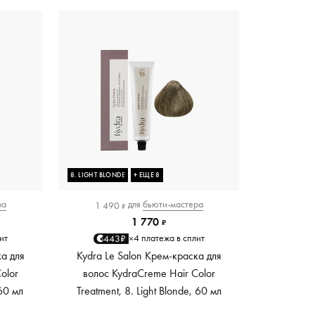
8. LIGHT BLONDE
+ ЕЩЕ 8
ра
для
бьюти-мастера
1 490
₽
1 770
₽
ит
4 платежа в сплит
443₽
×
ка для
Kydra Le Salon Крем-краска для
olor
волос KydraCreme Hair Color
 60 мл
Treatment, 8. Light Blonde, 60 мл