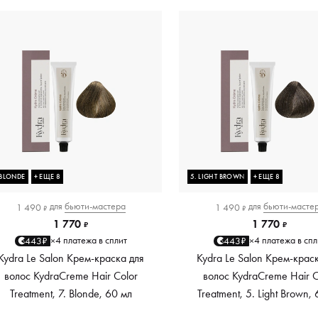
 BLONDE
+ ЕЩЕ 8
5. LIGHT BROWN
+ ЕЩЕ 8
для
бьюти-мастера
для
бьюти-масте
1 490
1 490
₽
₽
1 770
1 770
₽
₽
4 платежа в сплит
4 платежа в спл
443₽
443₽
×
×
Kydra Le Salon Крем-краска для
Kydra Le Salon Крем-крас
волос KydraCreme Hair Color
волос KydraCreme Hair C
Treatment, 7. Blonde, 60 мл
Treatment, 5. Light Brown,