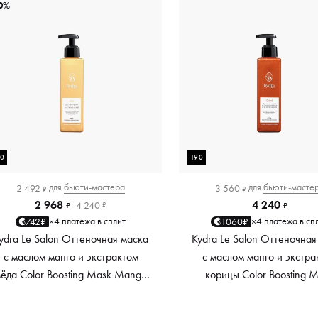
0%
90
190
для
бьюти-мастера
для
бьюти-масте
2 492
3 560
₽
₽
2 968
4 240
4 240
₽
₽
₽
4 платежа в сплит
4 платежа в сп
742₽
1060₽
×
×
ydra Le Salon Оттеночная маска
Kydra Le Salon Оттеночная
с маслом манго и экстрактом
с маслом манго и экстра
ёда Color Boosting Mask Mango
корицы Color Boosting 
Honey, золотая Golden, 190 мл
Mango Cinnamon, мед
Copper, 190 мл