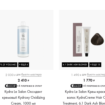
5% (5 VOLUME)
+ ЕЩЕ 4
6.1 DARK ASH BLONDE
+ ЕЩЕ 13
для
бьюти-мастера
для
бьюти-масте
2 030
1 490
₽
₽
2 410
1 770
₽
₽
4 платежа в сплит
4 платежа в спл
603₽
443₽
×
×
Kydra Le Salon Оксидант
Kydra Le Salon Крем-крас
кремовый Kydroxy Oxidizing
волос KydraCreme Hair C
Cream, 1000 мл
Treatment, 6.1 Dark Ash Blo