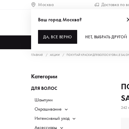
Москва
Доставка по в
Ваш город Москва?
ДА, ВСЕ ВЕРНО
НЕТ, ВЫБРАТЬ ДРУГОЙ
КАТАЛОГ
ГЛАВНАЯ
АКЦИИ
ПОКУПАЙ КРАСКИ ДЛЯ ВОЛОС KYDRA LE SAL
Категории
П
ДЛЯ ВОЛОС
S
Шампуни
242 
Окрашивание
Интенсивный уход
Аксессуары