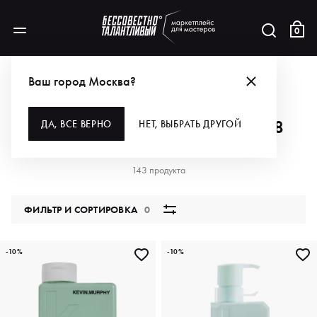
0
АКЦИИ
ЗАБИРАЙ-КА ПЛЮС 8 НА ВСЁ К 8 МАРТА!
Ваш город Москва?
ЗАБИРАЙ-КА ПЛЮС 8 НА ВСЁ К 8
ДА, ВСЕ ВЕРНО
НЕТ, ВЫБРАТЬ ДРУГОЙ
МАРТА!
143 продукта
ФИЛЬТР И СОРТИРОВКА
0
-10%
-10%