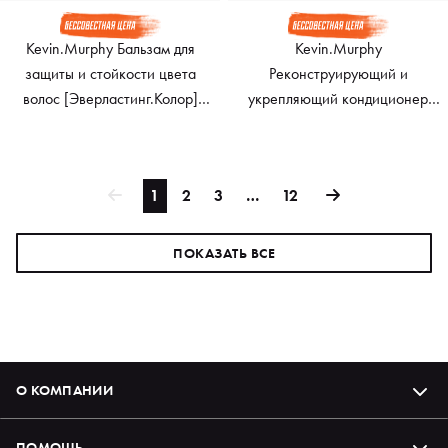
Kevin.Murphy Бальзам для
Kevin.Murphy
защиты и стойкости цвета
Реконструирующий и
волос [Эверластинг.Колор]
укрепляющий кондиционер
Everlasting.Colour Rinse, 1000
[Рипейр.Ми] Repair-Me.Rinse,
мл
1000 мл
1
2
3
…
12
ПОКАЗАТЬ ВСЕ
О КОМПАНИИ
ПОМОЩЬ