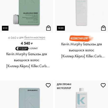
250
1000
для
бьюти-мастера
4 060
₽
4 540
Kevin.Murphy Бальзам для
₽
в сплит
1135₽
вьющихся волос
Kevin.Murphy Бальзам для
[Киллер.Кёрлз] Killer.Curls
вьющихся волос
Rinse, 1000 мл
[Киллер.Кёрлз] Killer.Curls
Rinse, 250 мл
ДЛЯ ПРОФИ
БЕСТСЕЛЛЕР