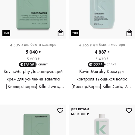
150
200
для
бьюти-мастера
для
бьюти-мастера
4 509
4 365
₽
₽
5 040
4 887
₽
₽
5 600
5 430
₽
₽
в сплит
в сплит
1260₽
1222₽
Kevin.Murphy Дефинирующий
Kevin.Murphy Крем для
крем для усиления завитка
контроля вьющихся волос
[Киллер.Твёрлз] Killer.Twirls,
[Киллер.Кёрлз] Killer.Curls, 200
150 мл
мл
ДЛЯ ПРОФИ
БЕСТСЕЛЛЕР