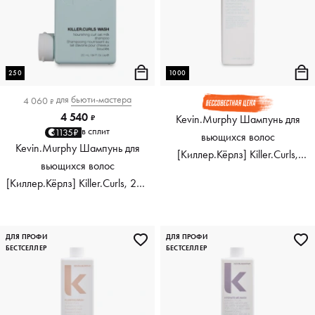
250
1000
для
бьюти-мастера
4 060
₽
4 540
Kevin.Murphy Шампунь для
₽
в сплит
1135₽
вьющихся волос
Kevin.Murphy Шампунь для
[Киллер.Кёрлз] Killer.Curls,
вьющихся волос
1000 мл
[Киллер.Кёрлз] Killer.Curls, 250
мл
ДЛЯ ПРОФИ
ДЛЯ ПРОФИ
БЕСТСЕЛЛЕР
БЕСТСЕЛЛЕР