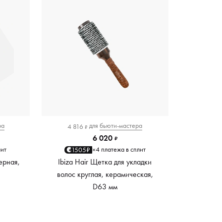
ра
для
бьюти-мастера
4 816
₽
6 020
₽
лит
4 платежа в сплит
1505₽
×
ерная,
Ibiza Hair Щетка для укладки
волос круглая, керамическая,
D63 мм