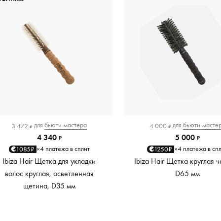
для
бьюти-мастера
для
бьюти-масте
3 472
4 000
₽
₽
4 340
5 000
₽
₽
4 платежа в сплит
4 платежа в сп
1085₽
1250₽
×
×
Ibiza Hair Щетка для укладки
Ibiza Hair Щетка круглая ч
волос круглая, осветленная
D65 мм
щетина, D35 мм