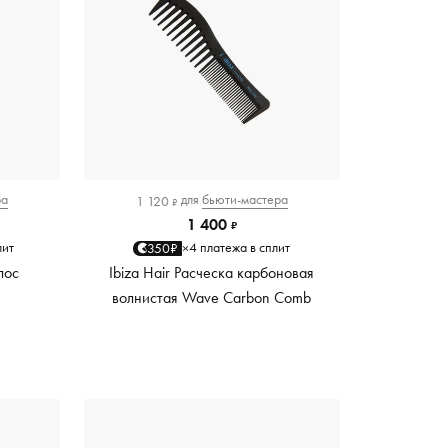
ра
для
бьюти-мастера
1 120
₽
1 400
₽
лит
4 платежа в сплит
350₽
×
лос
Ibiza Hair Расческа карбоновая
волнистая Wave Carbon Comb