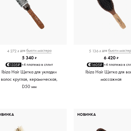
для
бьюти-мастера
для
бьюти-масте
4 272
5 136
₽
₽
5 340
6 420
₽
₽
4 платежа в сплит
4 платежа в сп
1335₽
1605₽
×
×
Ibiza Hair Щетка для укладки
Ibiza Hair Щетка для во
волос круглая, керамическая,
массажная
D50 мм
ОВИНКА
НОВИНКА