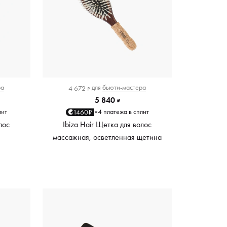
ра
для
бьюти-мастера
4 672
₽
5 840
₽
лит
4 платежа в сплит
1460₽
×
лос
Ibiza Hair Щетка для волос
массажная, осветленная щетина