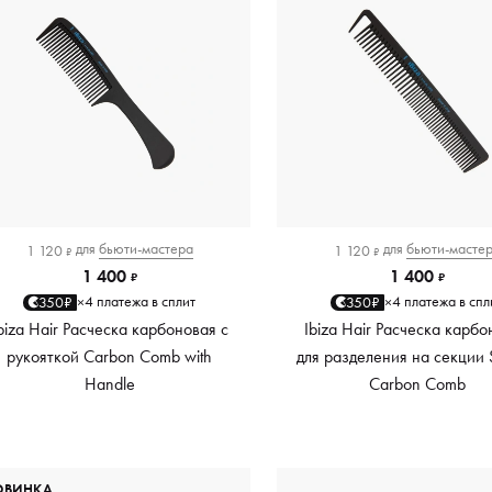
для
бьюти-мастера
для
бьюти-масте
1 120
1 120
₽
₽
1 400
1 400
₽
₽
4 платежа в сплит
4 платежа в спл
350₽
350₽
×
×
biza Hair Расческа карбоновая с
Ibiza Hair Расческа карб
рукояткой Carbon Comb with
для разделения на секции 
Handle
Carbon Comb
ОВИНКА