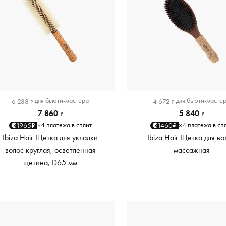
для
бьюти-мастера
для
бьюти-масте
6 288
4 672
₽
₽
7 860
5 840
₽
₽
4 платежа в сплит
4 платежа в сп
1965₽
1460₽
×
×
Ibiza Hair Щетка для укладки
Ibiza Hair Щетка для во
волос круглая, осветленная
массажная
щетина, D65 мм