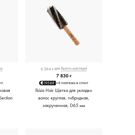
ра
для
бьюти-мастера
6 264
₽
7 830
₽
ит
4 платежа в сплит
1958₽
×
оновая
Ibiza Hair Щетка для укладки
Section
волос круглая, гибридная,
закрученная, D65 мм