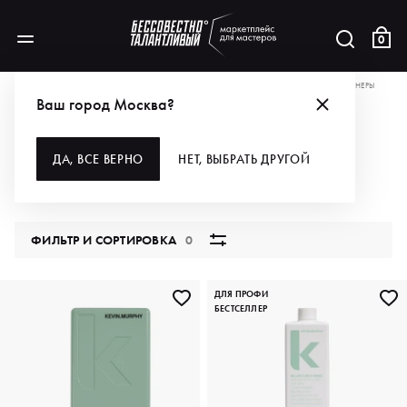
0
АКЦИИ
ПОЛУЧИ СТАТУС GOLD ИЛИ GOLD PLUS
ДЛЯ ВОЛОС
КОНДИЦИОНЕРЫ
Ваш город Москва?
КОНДИЦИОНЕРЫ
ДА, ВСЕ ВЕРНО
НЕТ, ВЫБРАТЬ ДРУГОЙ
236 продуктов
ФИЛЬТР И СОРТИРОВКА
0
ДЛЯ ПРОФИ
БЕСТСЕЛЛЕР