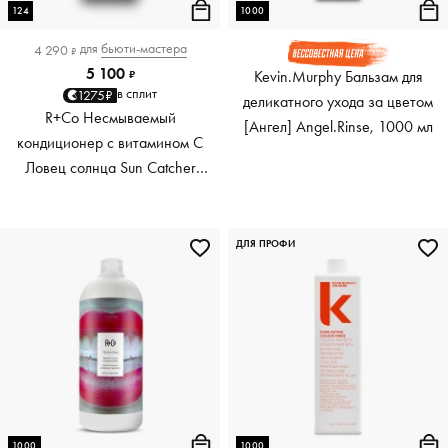
124
1000
для
бьюти-мастера
4 290
₽
5 100
Kevin.Murphy Бальзам для
₽
в сплит
1275₽
деликатного ухода за цветом
R+Co Несмываемый
[Ангел] Angel.Rinse, 1000 мл
кондиционер с витамином С
Ловец солнца Sun Catcher
Power C Boosting Leave-In
Conditioner, 124 мл
ДЛЯ ПРОФИ
1000
1000