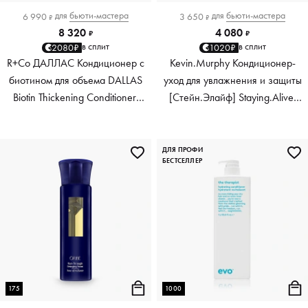
для
бьюти-мастера
для
бьюти-мастера
6 990
3 650
₽
₽
8 320
4 080
₽
₽
в сплит
в сплит
2080₽
1020₽
R+Co ДАЛЛАС Кондиционер с
Kevin.Murphy Кондиционер-
биотином для объема DALLAS
уход для увлажнения и защиты
Biotin Thickening Conditioner,
[Стейн.Элайф] Staying.Alive,
1000 мл
150 мл
ДЛЯ ПРОФИ
БЕСТСЕЛЛЕР
175
1000