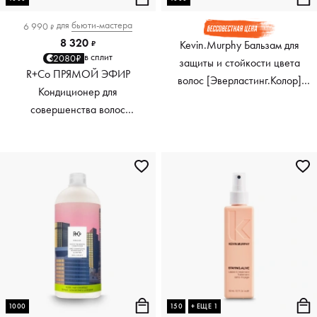
для
бьюти-мастера
6 990
₽
8 320
Kevin.Murphy Бальзам для
₽
в сплит
2080₽
защиты и стойкости цвета
R+Co ПРЯМОЙ ЭФИР
волос [Эверластинг.Колор]
Кондиционер для
Everlasting.Colour Rinse, 1000
совершенства волос
мл
TELEVISION Perfect Hair
Conditioner, 1000 мл
1000
150
+ ЕЩЕ 1