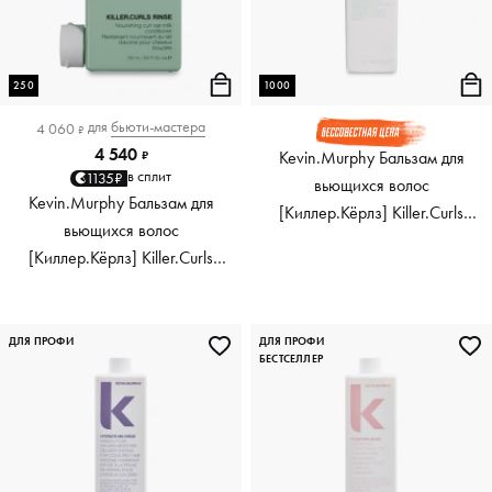
250
1000
для
бьюти-мастера
4 060
₽
4 540
Kevin.Murphy Бальзам для
₽
в сплит
1135₽
вьющихся волос
Kevin.Murphy Бальзам для
[Киллер.Кёрлз] Killer.Curls
вьющихся волос
Rinse, 1000 мл
[Киллер.Кёрлз] Killer.Curls
Rinse, 250 мл
ДЛЯ ПРОФИ
ДЛЯ ПРОФИ
БЕСТСЕЛЛЕР