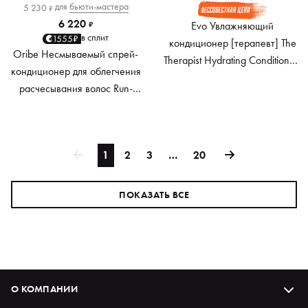
для
бьюти-мастера
5 230
₽
6 220
Evo Увлажняющий
₽
в сплит
1555₽
кондиционер [терапевт] The
Oribe Несмываемый спрей-
Therapist Hydrating Conditioner,
кондиционер для облегчения
1000 мл
расчесывания волос Run-
Through Detangling Primer, 175
мл
1
2
3
…
20
ПОКАЗАТЬ ВСЕ
О КОМПАНИИ