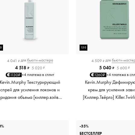
50
150
для
бьюти-мастера
для
бьюти-масте
4 041
4 509
₽
₽
4 518
5 040
5 020
5 600
₽
₽
₽
₽
4 платежа в сплит
4 платежа в сп
1130₽
1260₽
×
×
Kevin.Murphy Текстурирующий
Kevin.Murphy Дефиниру
спрей для усиления локонов и
крем для усиления зави
придания объема [киллер.вэйвс]
[Киллер.Твёрлз] Killer.Twirl
Killer.Waves, 150 мл
мл
0%
-35%
БЕСТСЕЛЛЕР