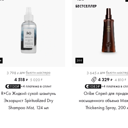
БЕСТСЕЛЛЕР
4
200
для
бьюти-мастера
для
бьюти-масте
3 798
3 645
₽
₽
4 518
4 329
5 020
4 810
₽
₽
₽
₽
4 платежа в сплит
4 платежа в сп
1130₽
1083₽
×
×
R+Co Жидкий сухой шампунь
Oribe Спрей для прида
Экзорцист Spiritualized Dry
насыщенного объема Maxi
Shampoo Mist, 124 мл
Thickening Spray, 200 