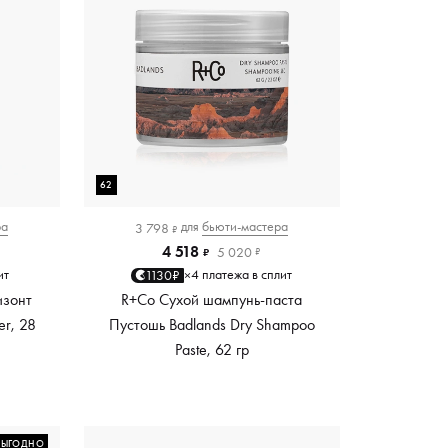
62
ра
для
бьюти-мастера
3 798
₽
4 518
5 020
₽
₽
ит
4 платежа в сплит
1130₽
×
изонт
R+Co Сухой шампунь-паста
er, 28
Пустошь Badlands Dry Shampoo
Paste, 62 гр
ВЫГОДНО