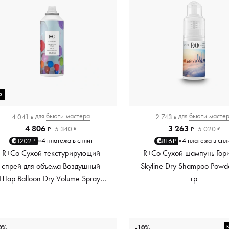
3
для
бьюти-мастера
для
бьюти-масте
4 041
2 743
₽
₽
4 806
3 263
5 340
5 020
₽
₽
₽
₽
4 платежа в сплит
4 платежа в спл
1202₽
816₽
×
×
R+Co Сухой текстурирующий
R+Co Сухой шампунь Гор
спрей для объема Воздушный
Skyline Dry Shampoo Powd
Шар Balloon Dry Volume Spray,
гр
173 мл
0%
-10%