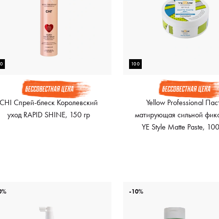
50
100
CHI Спрей-блеск Королевский
Yellow Professional Пас
уход RAPID SHINE, 150 гр
матирующая сильной фик
YE Style Matte Paste, 10
0%
-10%