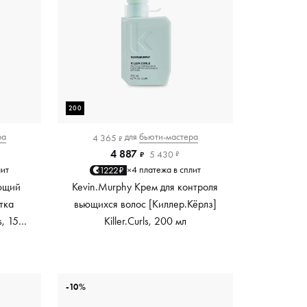
200
ра
для
бьюти-мастера
4 365
₽
4 887
5 430
₽
₽
лит
4 платежа в сплит
1222₽
×
ющий
Kevin.Murphy Крем для контроля
тка
вьющихся волос [Киллер.Кёрлз]
s, 150
Killer.Curls, 200 мл
-10%