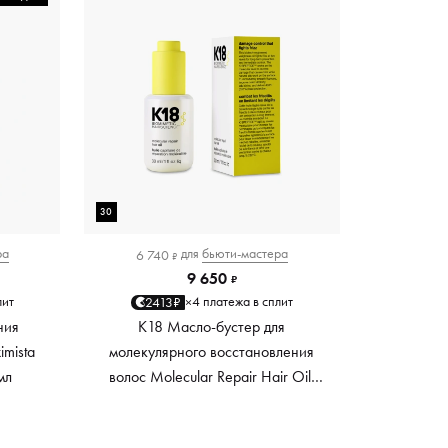
30
ра
для
бьюти-мастера
6 740
₽
9 650
₽
лит
4 платежа в сплит
2413₽
×
ния
K18 Масло-бустер для
mista
молекулярного восстановления
мл
волос Molecular Repair Hair Oil,
30 мл