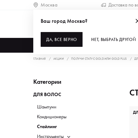
Москва
Доставка по в
Ваш город Москва?
ДА, ВСЕ ВЕРНО
НЕТ, ВЫБРАТЬ ДРУГОЙ
КАТАЛОГ
ГЛАВНАЯ
АКЦИИ
ПОЛУЧИ СТАТУС GOLD ИЛИ GOLD PLUS
ДЛ
Категории
С
ДЛЯ ВОЛОС
Шампуни
Д
Кондиционеры
Стайлинг
Инструменты