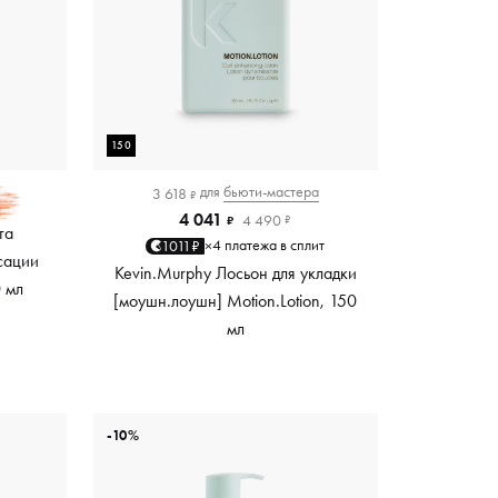
150
для
бьюти-мастера
3 618
₽
4 041
4 490
₽
₽
та
4 платежа в сплит
1011₽
×
сации
Kevin.Murphy Лосьон для укладки
0 мл
[моушн.лоушн] Motion.Lotion, 150
мл
-10%