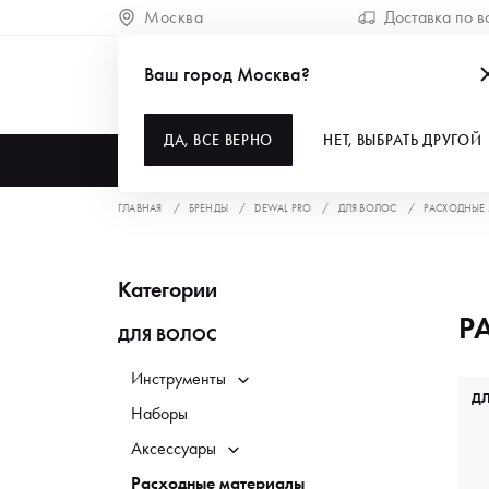
Москва
Доставка по в
Ваш город Москва?
ДА, ВСЕ ВЕРНО
НЕТ, ВЫБРАТЬ ДРУГОЙ
КАТАЛОГ
ГЛАВНАЯ
БРЕНДЫ
DEWAL PRO
ДЛЯ ВОЛОС
РАСХОДНЫЕ
Категории
Р
ДЛЯ ВОЛОС
Инструменты
Д
Наборы
Аксессуары
Расходные материалы