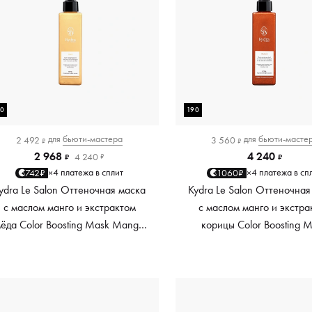
90
190
для
бьюти-мастера
для
бьюти-масте
2 492
3 560
₽
₽
2 968
4 240
4 240
₽
₽
₽
4 платежа в сплит
4 платежа в сп
742₽
1060₽
×
×
ydra Le Salon Оттеночная маска
Kydra Le Salon Оттеночная
с маслом манго и экстрактом
с маслом манго и экстра
ёда Color Boosting Mask Mango
корицы Color Boosting 
Honey, золотая Golden, 190 мл
Mango Cinnamon, мед
Copper, 190 мл