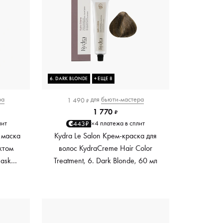
6. DARK BLONDE
+ ЕЩЕ 8
ра
для
бьюти-мастера
1 490
₽
1 770
₽
лит
4 платежа в сплит
443₽
×
 маска
Kydra Le Salon Крем-краска для
ктом
волос KydraCreme Hair Color
Mask
Treatment, 6. Dark Blonde, 60 мл
ный