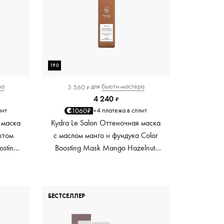
190
ра
для
бьюти-мастера
3 560
₽
4 240
₽
лит
4 платежа в сплит
1060₽
×
 маска
Kydra Le Salon Оттеночная маска
ктом
с маслом манго и фундука Color
osting
Boosting Mask Mango Hazelnut,
es,
светло-коричневая light brown,
0 мл
190 мл
БЕСТСЕЛЛЕР