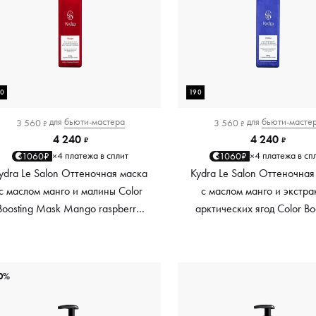
90
190
для
бьюти-мастера
для
бьюти-масте
3 560
3 560
₽
₽
4 240
4 240
₽
₽
4 платежа в сплит
4 платежа в сп
1060₽
1060₽
×
×
ydra Le Salon Оттеночная маска
Kydra Le Salon Оттеночная
с маслом манго и малины Color
с маслом манго и экстра
Boosting Mask Mango raspberry,
арктических ягод Color Bo
красный red, 190 мл
Mask Mango Arctic Berri
платиновый platinum, 19
0%