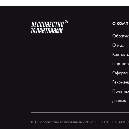
О КОМ
Обратна
О нас
Контакт
Партнер
Оферта
Рекомен
Политик
данных
(С) «Бессовестно таллантливый» 2026, ООО "БТ ЮНАЙТ