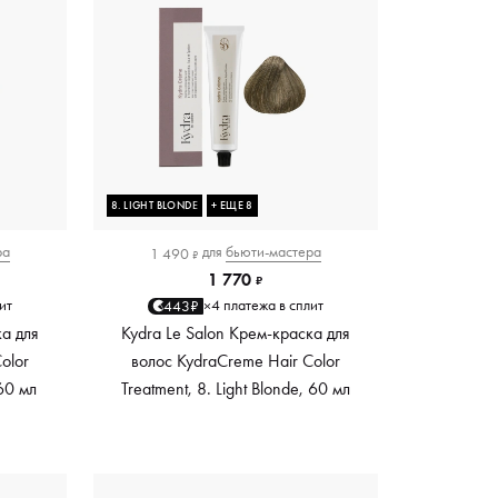
8. LIGHT BLONDE
+ ЕЩЕ 8
ра
для
бьюти-мастера
1 490
₽
1 770
₽
ит
4 платежа в сплит
443₽
×
ка для
Kydra Le Salon Крем-краска для
olor
волос KydraCreme Hair Color
 60 мл
Treatment, 8. Light Blonde, 60 мл