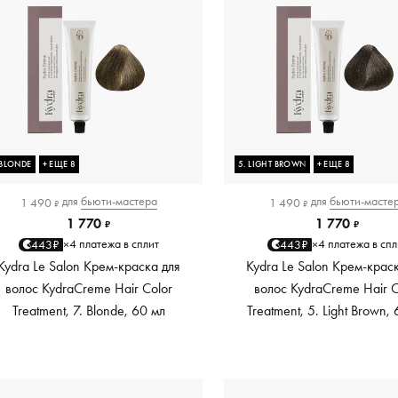
 BLONDE
+ ЕЩЕ 8
5. LIGHT BROWN
+ ЕЩЕ 8
для
бьюти-мастера
для
бьюти-масте
1 490
1 490
₽
₽
1 770
1 770
₽
₽
4 платежа в сплит
4 платежа в спл
443₽
443₽
×
×
Kydra Le Salon Крем-краска для
Kydra Le Salon Крем-крас
волос KydraCreme Hair Color
волос KydraCreme Hair C
Treatment, 7. Blonde, 60 мл
Treatment, 5. Light Brown,