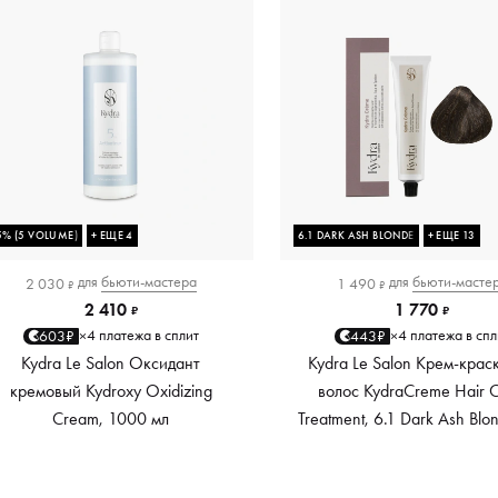
5% (5 VOLUME)
+ ЕЩЕ 4
6.1 DARK ASH BLONDE
+ ЕЩЕ 13
для
бьюти-мастера
для
бьюти-масте
2 030
1 490
₽
₽
2 410
1 770
₽
₽
4 платежа в сплит
4 платежа в спл
603₽
443₽
×
×
Kydra Le Salon Оксидант
Kydra Le Salon Крем-крас
кремовый Kydroxy Oxidizing
волос KydraCreme Hair C
Cream, 1000 мл
Treatment, 6.1 Dark Ash Blo
мл