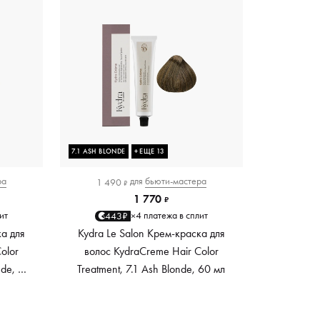
7.1 ASH BLONDE
+ ЕЩЕ 13
ра
для
бьюти-мастера
1 490
₽
1 770
₽
ит
4 платежа в сплит
443₽
×
ка для
Kydra Le Salon Крем-краска для
olor
волос KydraCreme Hair Color
nde, 60
Treatment, 7.1 Ash Blonde, 60 мл