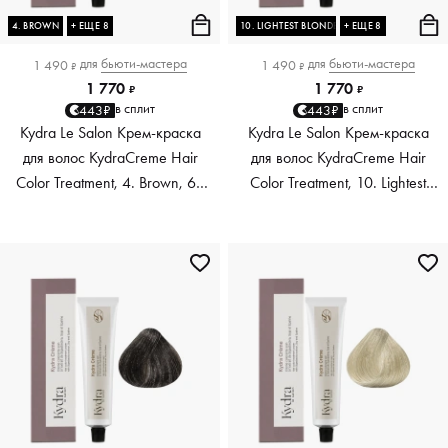
4. BROWN
+ ЕЩЕ 8
10. LIGHTEST BLONDE
+ ЕЩЕ 8
для
бьюти-мастера
для
бьюти-мастера
1 490
1 490
₽
₽
1 770
1 770
₽
₽
в сплит
в сплит
443₽
443₽
Kydra Le Salon Крем-краска
Kydra Le Salon Крем-краска
для волос KydraCreme Hair
для волос KydraCreme Hair
Color Treatment, 4. Brown, 60
Color Treatment, 10. Lightest
мл
Blonde, 60 мл