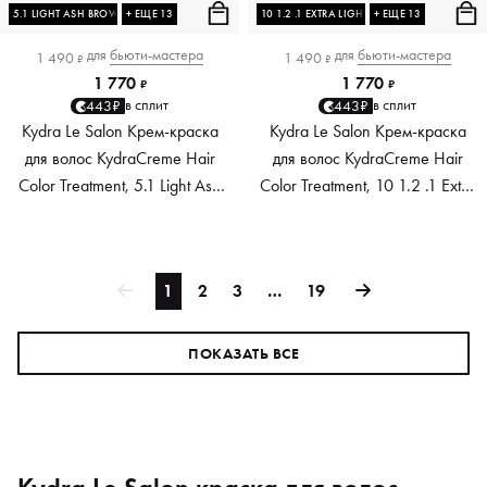
5.1 LIGHT ASH BROWN
+ ЕЩЕ 13
10 1.2 .1 EXTRA LIGHT ASH BLONDE
+ ЕЩЕ 13
для
бьюти-мастера
для
бьюти-мастера
1 490
1 490
₽
₽
1 770
1 770
₽
₽
в сплит
в сплит
443₽
443₽
Kydra Le Salon Крем-краска
Kydra Le Salon Крем-краска
для волос KydraCreme Hair
для волос KydraCreme Hair
Color Treatment, 5.1 Light Ash
Color Treatment, 10 1.2 .1 Extra
Brown, 60 мл
Light Ash Blonde, 60 мл
1
2
3
…
19
ПОКАЗАТЬ ВСЕ