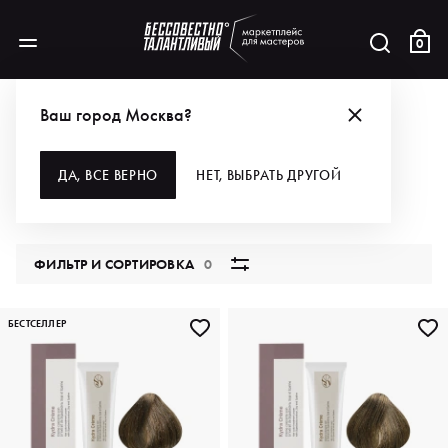
0
БРЕНДЫ
KYDRA LE SALON
ДЛЯ ВОЛОС
ОКРАШИВАНИЕ
Ваш город Москва?
ОКРАШИВАНИЕ
ДА, ВСЕ ВЕРНО
НЕТ, ВЫБРАТЬ ДРУГОЙ
224 продукта
ФИЛЬТР И СОРТИРОВКА
0
БЕСТСЕЛЛЕР