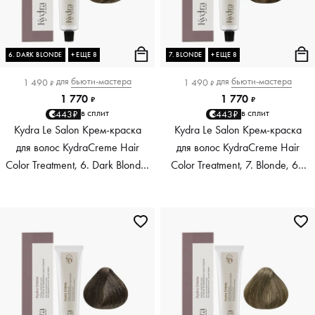
6. DARK BLONDE
+ ЕЩЕ 8
7. BLONDE
+ ЕЩЕ 8
для
бьюти-мастера
для
бьюти-мастера
1 490
1 490
₽
₽
1 770
1 770
₽
₽
в сплит
в сплит
443₽
443₽
Kydra Le Salon Крем-краска
Kydra Le Salon Крем-краска
для волос KydraCreme Hair
для волос KydraCreme Hair
Color Treatment, 6. Dark Blonde,
Color Treatment, 7. Blonde, 60
60 мл
мл