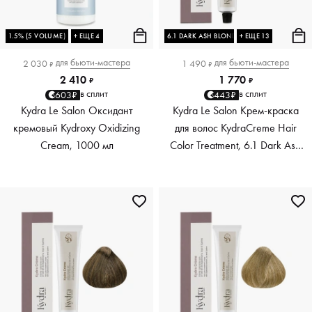
1.5% (5 VOLUME)
+ ЕЩЕ 4
6.1 DARK ASH BLONDE
+ ЕЩЕ 13
для
бьюти-мастера
для
бьюти-мастера
2 030
1 490
₽
₽
2 410
1 770
₽
₽
в сплит
в сплит
603₽
443₽
Kydra Le Salon Оксидант
Kydra Le Salon Крем-краска
кремовый Kydroxy Oxidizing
для волос KydraCreme Hair
Cream, 1000 мл
Color Treatment, 6.1 Dark Ash
Blonde, 60 мл