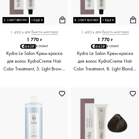
5. LIGHT BROWN
+ ЕЩЕ 8
8. LIGHT BLONDE
+ ЕЩЕ 8
для
бьюти-мастера
для
бьюти-мастера
1 490
1 490
₽
₽
1 770
1 770
₽
₽
в сплит
в сплит
443₽
443₽
Kydra Le Salon Крем-краска
Kydra Le Salon Крем-краска
для волос KydraCreme Hair
для волос KydraCreme Hair
Color Treatment, 5. Light Brown,
Color Treatment, 8. Light Blonde,
60 мл
60 мл