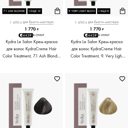
7.1 ASH BLONDE
+ ЕЩЕ 13
9. VERY LIGHT BLONDE
+ ЕЩЕ 8
для
бьюти-мастера
для
бьюти-мастера
1 490
1 490
₽
₽
1 770
1 770
₽
₽
в сплит
в сплит
443₽
443₽
Kydra Le Salon Крем-краска
Kydra Le Salon Крем-краска
для волос KydraCreme Hair
для волос KydraCreme Hair
Color Treatment, 7.1 Ash Blonde,
Color Treatment, 9. Very Light
60 мл
Blonde, 60 мл