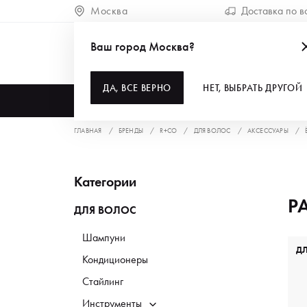
Москва
Доставка по в
Ваш город Москва?
ДА, ВСЕ ВЕРНО
НЕТ, ВЫБРАТЬ ДРУГОЙ
КАТАЛОГ
ГЛАВНАЯ
БРЕНДЫ
R+CO
ДЛЯ ВОЛОС
АКСЕССУАРЫ
Категории
Р
ДЛЯ ВОЛОС
Шампуни
Д
Кондиционеры
Стайлинг
Инструменты