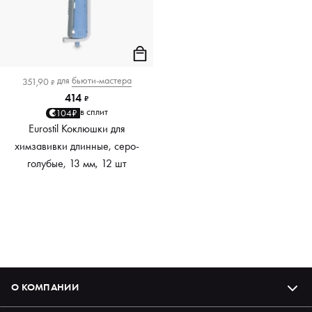
для
бьюти-мастера
351,90
₽
414
₽
в сплит
104₽
Eurostil Коклюшки для
химзавивки длинные, серо-
голубые, 13 мм, 12 шт
О КОМПАНИИ