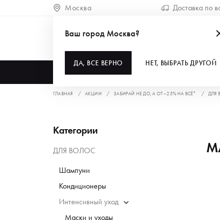
Москва
Доставка по в
Ваш город Москва?
ДА, ВСЕ ВЕРНО
НЕТ, ВЫБРАТЬ ДРУГОЙ
КАТАЛОГ
ГЛАВНАЯ
АКЦИИ
ЗАБИРАЙ НЕ ДО, А ОТ –25% НА ВСЁ*
ДЛЯ 
Категории
М
ДЛЯ ВОЛОС
Шампуни
Кондиционеры
Интенсивный уход
Маски и уходы