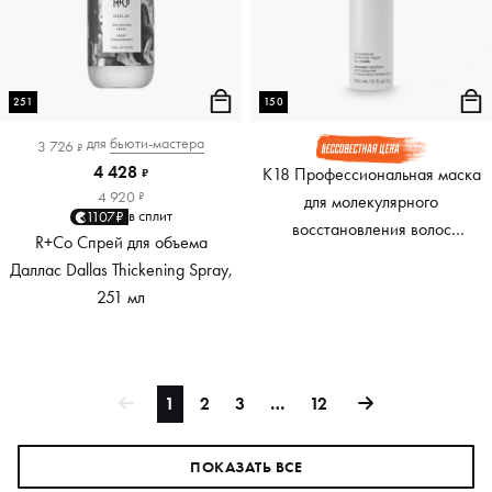
251
150
для
бьюти-мастера
3 726
₽
4 428
K18 Профессиональная маска
₽
4 920
₽
для молекулярного
в сплит
1107₽
восстановления волос
R+Co Спрей для объема
Professional Molecular Repair
Даллас Dallas Thickening Spray,
Hair Mask, 150 мл
251 мл
1
2
3
…
12
ПОКАЗАТЬ ВСЕ