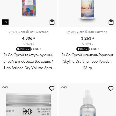
173
для
бьюти-мастера
для
бьюти-мастера
4 041
2 743
₽
₽
4 806
3 263
₽
₽
5 340
5 020
₽
₽
в сплит
в сплит
1202₽
816₽
R+Co Сухой текстурирующий
R+Co Сухой шампунь Горизонт
спрей для объема Воздушный
Skyline Dry Shampoo Powder,
Шар Balloon Dry Volume Spray,
28 гр
173 мл
-10%
-10%