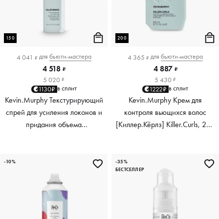
150
200
для
бьюти-мастера
для
бьюти-мастера
4 041
4 365
₽
₽
4 518
4 887
₽
₽
5 020
5 430
₽
₽
в сплит
в сплит
1130₽
1222₽
Kevin.Murphy Текстурирующий
Kevin.Murphy Крем для
спрей для усиления локонов и
контроля вьющихся волос
придания объема
[Киллер.Кёрлз] Killer.Curls, 200
[киллер.вэйвс] Killer.Waves,
мл
150 мл
-10%
-35%
БЕСТСЕЛЛЕР