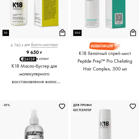
30
300
для
бьюти-мастера
6 740
₽
9 650
K18 Хелатный спрей-мист
₽
в сплит
2413₽
Peptide Prep™ Pro Chelating
K18 Масло-бустер для
Hair Complex, 300 мл
молекулярного
восстановления волос
Molecular Repair Hair Oil, 30
мл
-10%
ДЛЯ ПРОФИ
БЕСТСЕЛЛЕР