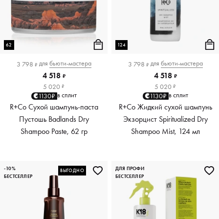
62
124
для
бьюти-мастера
для
бьюти-мастера
3 798
3 798
₽
₽
4 518
4 518
₽
₽
5 020
5 020
₽
₽
в сплит
в сплит
1130₽
1130₽
R+Co Сухой шампунь-паста
R+Co Жидкий сухой шампунь
Пустошь Badlands Dry
Экзорцист Spiritualized Dry
Shampoo Paste, 62 гр
Shampoo Mist, 124 мл
-10%
ДЛЯ ПРОФИ
ВЫГОДНО
БЕСТСЕЛЛЕР
БЕСТСЕЛЛЕР