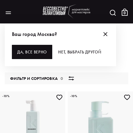
0
АКЦИИ
ЗАБИРАЙ НЕ ДО, А ОТ –25% НА ВСЁ*
ДЛЯ ВОЛОС
Ваш город Москва?
ДЛЯ ВОЛОС
ДА, ВСЕ ВЕРНО
НЕТ, ВЫБРАТЬ ДРУГОЙ
141 продукт
ФИЛЬТР И СОРТИРОВКА
0
-10%
-10%