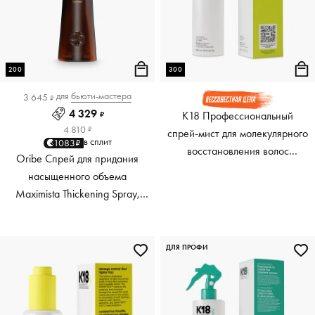
200
300
для
бьюти-мастера
3 645
₽
4 329
K18 Профессиональный
₽
4 810
₽
спрей-мист для молекулярного
в сплит
1083₽
восстановления волос
Oribe Спрей для придания
Professional Molecular Repair
насыщенного объема
Hair Mist, 300 мл
Maximista Thickening Spray,
200 мл
ДЛЯ ПРОФИ