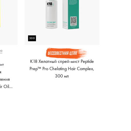
300
ра
K18 Хелатный спрей-мист Peptide
лит
Prep™ Pro Chelating Hair Complex,
я
300 мл
ления
r Oil,