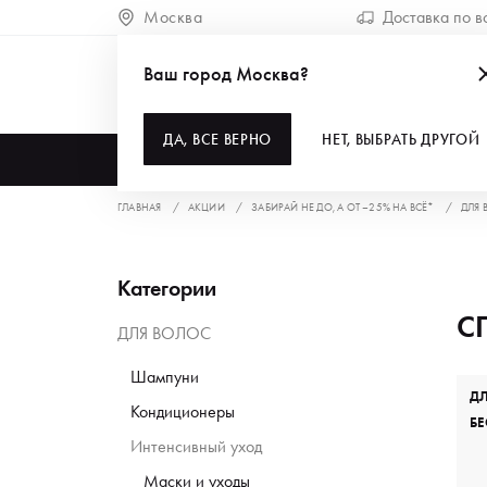
Москва
Доставка по в
Ваш город Москва?
ДА, ВСЕ ВЕРНО
НЕТ, ВЫБРАТЬ ДРУГОЙ
КАТАЛОГ
ГЛАВНАЯ
АКЦИИ
ЗАБИРАЙ НЕ ДО, А ОТ –25% НА ВСЁ*
ДЛЯ 
Категории
С
ДЛЯ ВОЛОС
Шампуни
Д
Кондиционеры
БЕ
Интенсивный уход
Маски и уходы