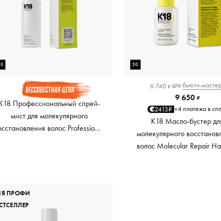
00
30
для
бьюти-масте
6 740
₽
9 650
₽
K18 Профессиональный спрей-
4 платежа в сп
2413₽
×
мист для молекулярного
K18 Масло-бустер дл
осстановления волос Professional
молекулярного восстанов
olecular Repair Hair Mist, 300 мл
волос Molecular Repair Hai
30 мл
ЛЯ ПРОФИ
СТСЕЛЛЕР