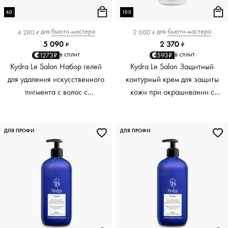
60
100
для
бьюти-мастера
для
бьюти-мастера
4 280
2 000
₽
₽
5 090
2 370
₽
₽
в сплит
в сплит
1273₽
593₽
Kydra Le Salon Набор гелей
Kydra Le Salon Защитный
для удаления искусственного
контурный крем для защиты
пигмента с волос с
кожи при окрашивании с
экстрактами Сигезбекии, Сои
растительным глицерином
и Шикакай Perfect Nude
Contour Cream with Plant
Make-up Remover, 3 x 60 мл
Glycerin, 100 мл
ДЛЯ ПРОФИ
ДЛЯ ПРОФИ