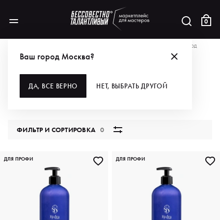
0
АКЦИИ
ЗАБИРАЙ-КА НЕ ДО, А ОТ 20% ❤
ДЛЯ ВОЛОС
ИНТЕНСИВНЫЙ УХОД
Ваш город Москва?
ИНТЕНСИВНЫЙ УХОД
ДА, ВСЕ ВЕРНО
НЕТ, ВЫБРАТЬ ДРУГОЙ
9 продуктов
ФИЛЬТР И СОРТИРОВКА
0
ДЛЯ ПРОФИ
ДЛЯ ПРОФИ