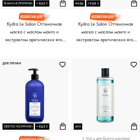
ТЕМНО-КОРИЧНЕВЫЙ
+ ЕЩЕ 5
МЕДЬ
+ ЕЩЕ 5
Kydra Le Salon Оттеночная
Kydra Le Salon Оттеночная
маска с маслом манго и
маска с маслом манго и
экстрактом арктических ягод
экстрактом арктических ягод
Color Boosting Mask, 500 мл
Color Boosting Mask, 500 мл
ДЛЯ ПРОФИ
СВЕТЛО-КОРИЧНЕВЫЙ
+ ЕЩЕ 5
400
для
бьюти-мастера
3 700
₽