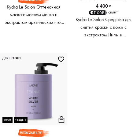
4 400
Kydra Le Salon Оттеночная
₽
в сплит
1100₽
маска с маслом манго и
Kydra Le Salon Средство для
экстрактом арктических ягод
снятия краски с кожи с
Color Boosting Mask, 500 мл
экстрактом Липы и
Сигезбекии Tilleuline Color
Stain Remover, 400 мл
ДЛЯ ПРОФИ
1000
+ ЕЩЕ 1