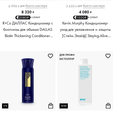
для
бьюти-мастера
для
бьюти-мастера
6 990
3 650
₽
₽
8 320
4 080
₽
₽
в сплит
в сплит
2080₽
1020₽
R+Co ДАЛЛАС Кондиционер с
Kevin.Murphy Кондиционер-
биотином для объема DALLAS
уход для увлажнения и защиты
Biotin Thickening Conditioner,
[Стейн.Элайф] Staying.Alive,
1000 мл
150 мл
ДЛЯ ПРОФИ
БЕСТСЕЛЛЕР
175
1000