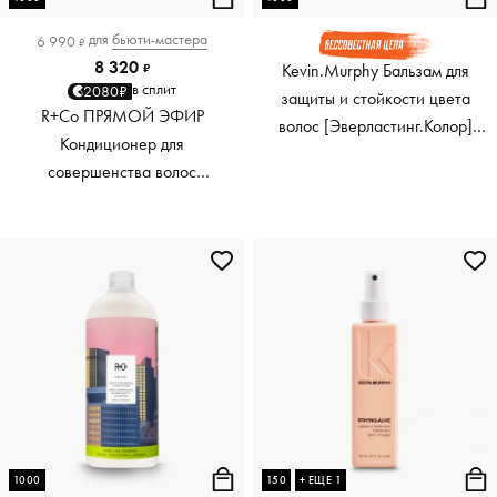
для
бьюти-мастера
6 990
₽
8 320
Kevin.Murphy Бальзам для
₽
в сплит
2080₽
защиты и стойкости цвета
R+Co ПРЯМОЙ ЭФИР
волос [Эверластинг.Колор]
Кондиционер для
Everlasting.Colour Rinse, 1000
совершенства волос
мл
TELEVISION Perfect Hair
Conditioner, 1000 мл
1000
150
+ ЕЩЕ 1