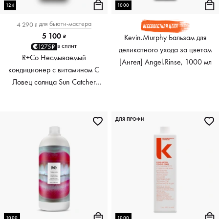
124
1000
для
бьюти-мастера
4 290
₽
5 100
Kevin.Murphy Бальзам для
₽
в сплит
1275₽
деликатного ухода за цветом
R+Co Несмываемый
[Ангел] Angel.Rinse, 1000 мл
кондиционер с витамином С
Ловец солнца Sun Catcher
Power C Boosting Leave-In
Conditioner, 124 мл
ДЛЯ ПРОФИ
1000
1000