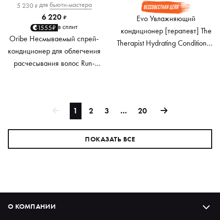
для
бьюти-мастера
5 230
₽
6 220
Evo Увлажняющий
₽
в сплит
1555₽
кондиционер [терапевт] The
Oribe Несмываемый спрей-
Therapist Hydrating Conditioner,
кондиционер для облегчения
1000 мл
расчесывания волос Run-
Through Detangling Primer, 175
мл
1
2
3
…
20
ПОКАЗАТЬ ВСЕ
О КОМПАНИИ