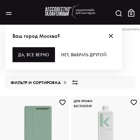
0
АКЦИИ
+9% КО ВСЕМ СКИДКАМ НА САЙТЕ ПО ПРОМОКОДУ WELCOME
КОНДИЦИОНЕРЫ
Ваш город Москва?
КОНДИЦИОНЕРЫ
ДА, ВСЕ ВЕРНО
НЕТ, ВЫБРАТЬ ДРУГОЙ
236 продуктов
ФИЛЬТР И СОРТИРОВКА
0
ДЛЯ ПРОФИ
БЕСТСЕЛЛЕР