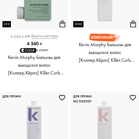
250
1000
для
бьюти-мастера
4 060
₽
4 540
Kevin.Murphy Бальзам для
₽
в сплит
1135₽
вьющихся волос
Kevin.Murphy Бальзам для
[Киллер.Кёрлз] Killer.Curls
вьющихся волос
Rinse, 1000 мл
[Киллер.Кёрлз] Killer.Curls
Rinse, 250 мл
ДЛЯ ПРОФИ
ДЛЯ ПРОФИ
БЕСТСЕЛЛЕР